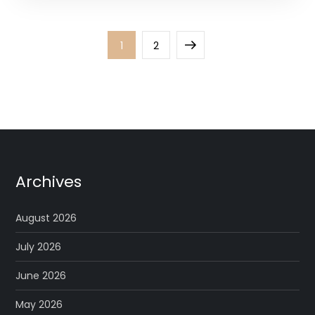
Posts
Page
Page
Next
1
2
pagination
page
Archives
August 2026
July 2026
June 2026
May 2026