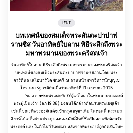
LENT
บทเทศน์ของสมเด็จพระสันตะปาปาฟ
รานซิส วันอาทิตย์ใบลาน พิธีระลึกถึงพระ
มหาทรมานของพระคริสตเจ้า
วันอาทิตย์ใบลาน พิธีระลึกถึงพระมหาทรมานของพระคริสตเจ้า
บทเทศน์ของสมเด็จพระสันตะปาปาฟรานซิสอ่านโดย พระ
คาร์ดินัล เลโอนาร์โด ซันดรี ณ ลานหน้ามหาวิหารนักบุญเป
โตร นครรัฐวาติกันเมื่อวันอาทิตย์ที่ 13 เมษายน 2025
“ขอถวายพระพรแด่กษัตริย์ผู้เสด็จมาในพระนามขององค์
พระผู้เป็นเจ้า” (ลก 19:38) ฝูงชนได้กล่าวต้อนรับพระเยซูเจ้า
เช่นนี้ขณะที่พระองค์เสด็จเข้ากรุงเยรูซาเล็ม ในตอนนี้ พระเมส
สิยาห์ได้เสด็จผ่านประตูของนครศักดิ์สิทธิ์ซึ่งเปิดออกเพื่อต้อนรับ
พระองค์ และในอีกไม่กี่วันต่อมา หลังจากที่พระองค์ถูกตัดสินโทษ