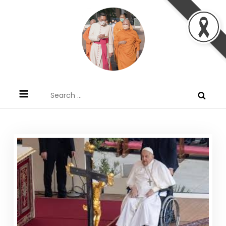
Skip
to
content
ข้อคิดบทเทศน์ประจำวัน โดย มงซินญอร์
ขอขอบคุณท่านที่เข้ามารับฟังพระวจนะพระเจ้า ขอพระเจ้า
Search
วิษณุ ธัญญอนันต์
ประทานพระพรแก่พวกท่านท้งหลายเทอญ
for: