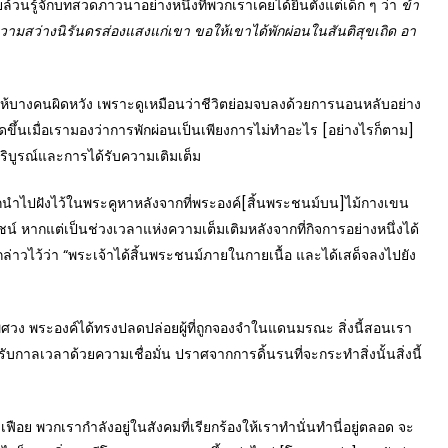
ล้วนรู้จักบทสวดภาวนาอย่างหนึ่งที่พวกเราเคยได้ยินตั้งแต่เด็ก ๆ ว่า
ข้า
ามสว่างนิรันดรส่องแสงแก่เขา ขอให้เขาได้พักผ่อนในสันติสุขเถิด อา
บางคนผิดหวัง เพราะดูเหมือนว่าชีวิตย่อมจบลงด้วยการนอนหลับอย่าง
เกิดขึ้นเมื่อเรามองว่าการพักผ่อนเป็นเพียงการไม่ทำอะไร [อย่างไรก็ตาม]
ิบูรณ์และการได้รับความเติมเต็ม
นำไปฝังไว้ในพระคูหาหลังจากที่พระองค์[สิ้นพระชนม์บน]ไม้กางเขน
ยชน์ หากแต่เป็นช่วงเวลาแห่งความเต็มเติมหลังจากที่กิจการอย่างหนึ่งได้
ด้กล่าวไว้ว่า “พระเจ้าได้สิ้นพระชนม์ภายในกายเนื้อ และได้เสด็จลงไปยัง
ง พระองค์ได้ทรงปลดปล่อยผู้ที่ถูกจองจำในแดนมรณะ สิ่งนี้สอนเรา
บกาลเวลาด้วยความเชื่อมั่น ปราศจากการดิ้นรนที่จะกระทำสิ่งนั้นสิ่งนี้
 พวกเรากำลังอยู่ในสังคมที่เรียกร้องให้เราทำนั่นทำนี่อยู่ตลอด จะ