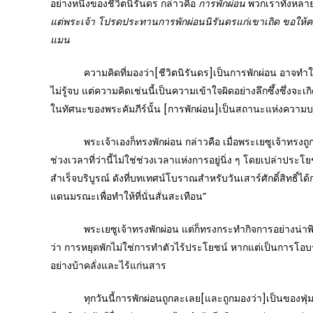
อย่างหนึ่งของชีวิตนิรันดร กล่าวคือ
การพักผ่อน
พวกเราทั้งหลาย
แต่พระเจ้า โปรดประทานการพักผ่อนนิรันดรแก่เขาเถิด ขอให้คว
แมน
ความคิดที่มองว่า[ชีวิตนิรันดร]เป็นการพักผ่อน อาจทำให้
ไม่รู้จบ แต่ความคิดเช่นนี้เป็นความเข้าใจผิดอย่างลึกซึ้งซึ่งจะ
ในทัศนะของพระคัมภีร์นั้น [การพักผ่อน]เป็นสถานะแห่งความบร
พระเจ้าเองก็ทรงพักผ่อน กล่าวคือ เมื่อพระเยซูเจ้าทรงถูก
ช่วงเวลาที่ว่านี้ไม่ใช่ช่วงเวลาแห่งการอยู่นิ่ง ๆ โดยเปล่าประโ
สำเร็จบริบูรณ์ ดังที่บทเทศน์โบราณสำหรับวันเสาร์ศักดิ์สิทธิ์ไ
แดนมรณะเพื่อทำให้ที่นั่นสั่นสะเทือน”
พระเยซูเจ้าทรงพักผ่อน แต่ก็ทรงกระทำกิจการอย่างน่าพิศว
ว่า การหยุดพักไม่ใช่การทำตัวไร้ประโยชน์ หากแต่เป็นการโอบรั
อย่างบ้าคลั่งและไร้แก่นสาร
ทุกวันนี้การพักผ่อนถูกละเลย[และถูกมองว่า]เป็นของฟุ่มเฟือย