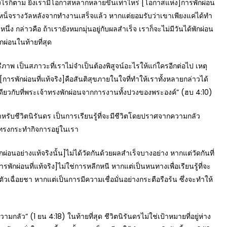
ย่างไรก็ตาม ยิ่งเรามีโอกาสหลากหลายขึ้นเท่าไหร่ [โอกาสแห่ง]การพักผ่อน
่หวังบำเหน็จรางวัลหลังจากทำงานเสร็จแล้ว หากแต่ยอมรับว่าเขาเพียงแค่ได้ทำ
่างหนึ่ง กล่าวคือ ถ้าเรายังหมกมุ่นอยู่กับผลสำเร็จ เราก็จะไม่มีวันได้พักผ่อน
ักผ่อนในท้ายที่สุด
 เป็นสภาวะที่เราไม่จำเป็นต้องพิสูจน์อะไรให้แก่ใครอีกต่อไป เหตุ
รพักผ่อนที่แท้จริง]คือสันติสุขภายในใจที่ทำให้เราทั้งหลายกล่าวได้
เช่นเดียวกับที่พระเจ้าทรงพักผ่อนจากการงานทั้งปวงของพระองค์” (ฮบ 4:10)
บชีวิตนิรันดร เป็นการเรียนรู้ที่จะมีชีวิตโดยปราศจากความกลัว
จ้าทรงกระทำกิจการอยู่ในเรา
นอย่างแท้จริงนั้น]ไม่ได้วัดกันด้วยผลสำเร็จบางอย่าง หากแต่วัดกันที่
พักผ่อนที่แท้จริง]ไม่ใช่การหลีกหนี หากแต่เป็นหนทางเพื่อเรียนรู้ที่จะ
ัวเฉื่อยชา หากแต่เป็นการมีความเชื่อมั่นอย่างกระตือรือร้น ซึ่งจะทำให้
” (1 ยน 4:18) ในท้ายที่สุด ชีวิตนิรันดรไม่ใช่เป้าหมายที่อยู่ห่าง