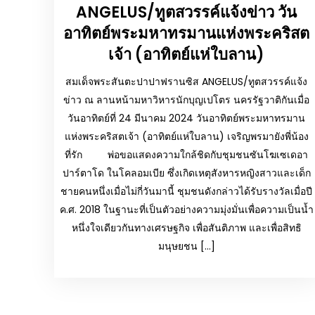
ANGELUS/ทูตสวรรค์แจ้งข่าว วัน
อาทิตย์พระมหาทรมานแห่งพระคริสต
เจ้า (อาทิตย์แห่ใบลาน)
สมเด็จพระสันตะปาปาฟรานซิส ANGELUS/ทูตสวรรค์แจ้ง
ข่าว ณ ลานหน้ามหาวิหารนักบุญเปโตร นครรัฐวาติกันเมื่อ
วันอาทิตย์ที่ 24 มีนาคม 2024 วันอาทิตย์พระมหาทรมาน
แห่งพระคริสตเจ้า (อาทิตย์แห่ใบลาน) เจริญพรมายังพี่น้อง
ที่รัก พ่อขอแสดงความใกล้ชิดกับชุมชนซันโฆเซเดอา
ปาร์ตาโด ในโคลอมเบีย ซึ่งเกิดเหตุสังหารหญิงสาวและเด็ก
ชายคนหนึ่งเมื่อไม่กี่วันมานี้ ชุมชนดังกล่าวได้รับรางวัลเมื่อปี
ค.ศ. 2018 ในฐานะที่เป็นตัวอย่างความมุ่งมั่นเพื่อความเป็นน้ำ
หนึ่งใจเดียวกันทางเศรษฐกิจ เพื่อสันติภาพ และเพื่อสิทธิ
มนุษยชน […]