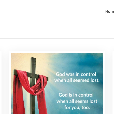
Hom
ำวัน โดย มงซินญอร์ วิษณุ ธัญญอน
วจนะพระเจ้า ขอพระเจ้าประทานพระพรแก่พวกท่านท้งหลายเทอญ