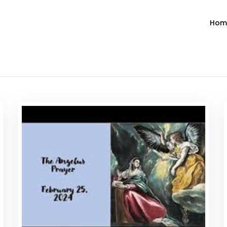
Hom
ำวัน โดย มงซินญอร์ วิษณุ ธัญญอน
วจนะพระเจ้า ขอพระเจ้าประทานพระพรแก่พวกท่านท้งหลายเทอญ