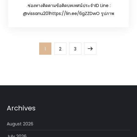
.ช่องทางติดตามข้อคิดบทเทศน์ประจำID Line :
@vissanu201https://lin.ee/6gZZDwO รูปภาพ
Posts
Page
Page
Page
Next
1
2
3
pagination
page
Archives
August 2026
July 2026