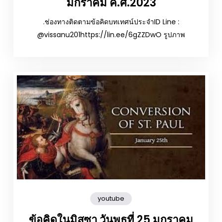
มกราคม ค.ศ.2023
.ช่องทางติดตามข้อคิดบทเทศน์ประจำID Line :
@vissanu201https://lin.ee/6gZZDwO รูปภาพ
youtube
ข้อคิดในมิสซา วันพุธที่ 25 มกราคม