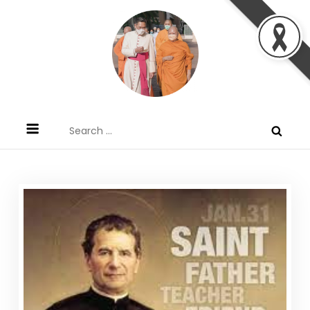
Skip
to
content
ข้อคิดบทเทศน์ประจำวัน โดย มงซินญอร์
ขอขอบคุณท่านที่เข้ามารับฟังพระวจนะพระเจ้า ขอพระเจ้า
Search
วิษณุ ธัญญอนันต์
ประทานพระพรแก่พวกท่านท้งหลายเทอญ
for: