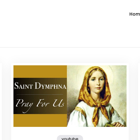
Hom
ำวัน โดย มงซินญอร์ วิษณุ ธัญญอน
วจนะพระเจ้า ขอพระเจ้าประทานพระพรแก่พวกท่านท้งหลายเทอญ
youtube