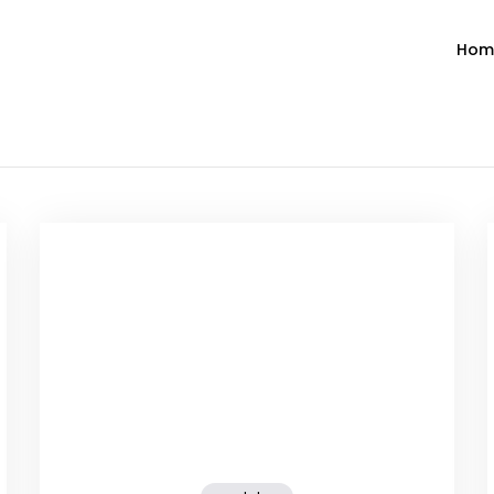
Hom
ำวัน โดย มงซินญอร์ วิษณุ ธัญญอน
วจนะพระเจ้า ขอพระเจ้าประทานพระพรแก่พวกท่านท้งหลายเทอญ