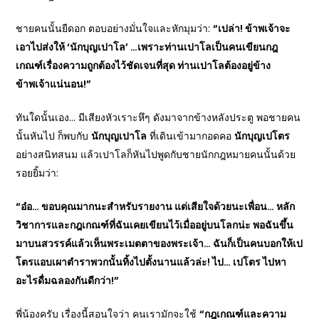
ชายคนนั้นยืดอก ตอบอย่างมั่นใจและหักมุมว่า:
“
เปล่า! ข้าพเจ้าจะ
เอาไปส่งให้ ‘
นักบุญเปาโล’ …
เพราะท่านเปาโลเป็นคนเขียนกฎ
เกณฑ์เรื่องความถูกต้องไว้ชัดเจนที่สุด ท่านเปาโลต้องอยู่ข้าง
ข้าพเจ้าแน่นอน!”
ทันใดนั้นเอง… มีเสียงหัวเราะหึๆ ดังมาจากข้างหลังประตู พอชายคน
นั้นหันไป ก็พบกับ
นักบุญเปาโล
ที่เดินเข้ามากอดคอ
นักบุญเปโตร
อย่างสนิทสนม แล้วเปาโลก็หันไปพูดกับชายนักกฎหมายคนนั้นด้วย
รอยยิ้มว่า:
“
อ๋อ… ขอบคุณมากนะสำหรับรายงาน แต่เสียใจด้วยนะเพื่อน… หลัก
วิชาการและกฎเกณฑ์ที่ฉันเคยเขียนไว้เมื่ออยู่บนโลกน่ะ พอฉันขึ้น
มาบนสวรรค์แล้วเห็นพระเมตตาของพระเจ้า… ฉันก็เป็นคนบอกให้เป
โตรแอบเผาตำราพวกนั้นทิ้งไปตั้งนานแล้วล่ะ! ไป… เปโตร ไปหา
อะไรดื่มฉลองกันดีกว่า!”
พี่น้องครับ เรื่องนี้สอนใจว่า คนเรามักจะใช้
“
กฎเกณฑ์และความ