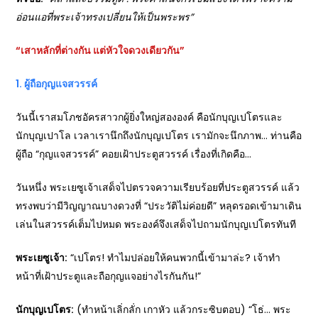
อ่อนแอที่พระเจ้าทรงเปลี่ยนให้เป็นพระพร”
“เสาหลักที่ต่างกัน แต่หัวใจดวงเดียวกัน”
1. ผู้ถือกุญแจสวรรค์
วันนี้เราสมโภชอัครสาวกผู้ยิ่งใหญ่สององค์ คือนักบุญเปโตรและ
นักบุญเปาโล เวลาเรานึกถึงนักบุญเปโตร เรามักจะนึกภาพ… ท่านคือ
ผู้ถือ “กุญแจสวรรค์” คอยเฝ้าประตูสวรรค์ เรื่องที่เกิดคือ…
วันหนึ่ง พระเยซูเจ้าเสด็จไปตรวจความเรียบร้อยที่ประตูสวรรค์ แล้ว
ทรงพบว่ามีวิญญาณบางดวงที่ “ประวัติไม่ค่อยดี” หลุดรอดเข้ามาเดิน
เล่นในสวรรค์เต็มไปหมด พระองค์จึงเสด็จไปถามนักบุญเปโตรทันที
พระเยซูเจ้า:
“เปโตร! ทำไมปล่อยให้คนพวกนี้เข้ามาล่ะ? เจ้าทำ
หน้าที่เฝ้าประตูและถือกุญแจอย่างไรกันกัน!”
นักบุญเปโตร:
(ทำหน้าเลิ่กลั่ก เกาหัว แล้วกระซิบตอบ) “โธ่… พระ