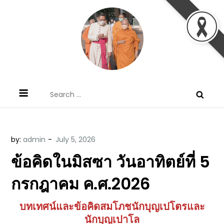
Skip
to
content
ข้อคิดบทเทศน์ประจำวัน โดย มงซินญอร์
ขอขอบคุณท่านที่เข้ามารับฟังพระวจนะพระเจ้า ขอพระเจ้า
Search
วิษณุ ธัญญอนันต์
ประทานพระพรแก่พวกท่านท้งหลายเทอญ
for:
by:
admin
ข้อคิดในมิสซา วันอาทิตย์ที่ 5
กรกฎาคม ค.ศ.2026
บทเทศน์และข้อคิดสมโภชนักบุญเปโตรและ
นักบุญเปาโล