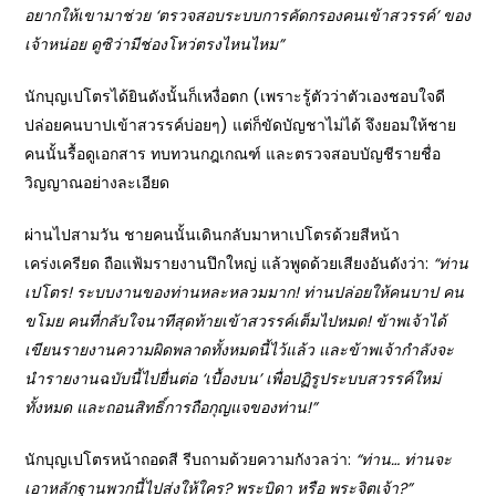
อยากให้เขามาช่วย ‘
ตรวจสอบระบบการคัดกรองคนเข้าสวรรค์’
ของ
เจ้าหน่อย ดูซิว่ามีช่องโหว่ตรงไหนไหม”
นักบุญเปโตรได้ยินดังนั้นก็เหงื่อตก (เพราะรู้ตัวว่าตัวเองชอบใจดี
ปล่อยคนบาปเข้าสวรรค์บ่อยๆ) แต่ก็ขัดบัญชาไม่ได้ จึงยอมให้ชาย
คนนั้นรื้อดูเอกสาร ทบทวนกฎเกณฑ์ และตรวจสอบบัญชีรายชื่อ
วิญญาณอย่างละเอียด
ผ่านไปสามวัน ชายคนนั้นเดินกลับมาหาเปโตรด้วยสีหน้า
เคร่งเครียด ถือแฟ้มรายงานปึกใหญ่ แล้วพูดด้วยเสียงอันดังว่า:
“
ท่าน
เปโตร! ระบบงานของท่านหละหลวมมาก! ท่านปล่อยให้คนบาป คน
ขโมย คนที่กลับใจนาทีสุดท้ายเข้าสวรรค์เต็มไปหมด! ข้าพเจ้าได้
เขียนรายงานความผิดพลาดทั้งหมดนี้ไว้แล้ว และข้าพเจ้ากำลังจะ
นำรายงานฉบับนี้ไปยื่นต่อ ‘
เบื้องบน’
เพื่อปฏิรูประบบสวรรค์ใหม่
ทั้งหมด และถอนสิทธิ์การถือกุญแจของท่าน!”
นักบุญเปโตรหน้าถอดสี รีบถามด้วยความกังวลว่า:
“
ท่าน… ท่านจะ
เอาหลักฐานพวกนี้ไปส่งให้ใคร?
พระบิดา หรือ พระจิตเจ้า?”