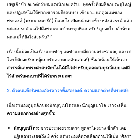
เยซูเจ้าข้า อย่าต่อว่าผมแรงนักเลยครับ… ทุกครั้งที่ผมล็อกประตูใหญ่
และปฏิเสธไม่ให้พวกเขารวมถึงคนบาปเข้ามา… แต่คุณแม่ของ
พระองค์ (พระนางมารีย์) ก็แอบไปเปิดหน้าต่างข้างหลังสวรรค์ แล้ว
หย่อนประคำลงไปดึงพวกเขาเข้ามาทุกทีเลยครับ! ลูกจะไปกล้าห้าม
คุณแม่ได้ยังไงล่ะครับ?!”
เรื่องนี้แม้จะเป็นเรื่องแบบขำๆ แต่ขำแบบมีความจริงซ่อนอยู่ และเป
โตรก็มักจะรับบทผู้แบกรับความกดดันเสมอ!) ซึ่งสะท้อนให้เห็นว่า
สวรรค์และพระศาสนจักรไม่ได้มีไว้สำหรับบุคคลสมบูรณ์แบบ แต่มี
ไว้สำหรับคนบาปที่ได้รับพระเมตตา
2.
ตัวตนแท้จริงของอัครสาวกทั้งสององค์: ความแตกต่างที่ทรงพลัง
เมื่อเรามองดูบุคลิกของนักบุญเปโตรและนักบุญเปาโล เราจะเห็น
ความแตกต่างอย่างสุดขั้ว
:
นักบุญเปโตร:
ชาวประมงธรรมดาๆ พูดจาโผงผาง ขี้กลัว เคย
ปฏิเสธพระเยซูถึง 3 ครั้ง แต่พระองค์ทรงเลือกท่านให้เป็น “ศิลา”