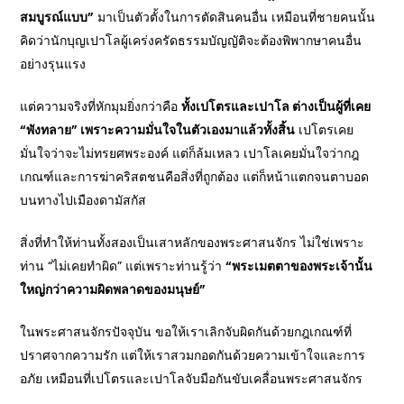
สมบูรณ์แบบ”
มาเป็นตัวตั้งในการตัดสินคนอื่น เหมือนที่ชายคนนั้น
คิดว่านักบุญเปาโลผู้เคร่งครัดธรรมบัญญัติจะต้องพิพากษาคนอื่น
อย่างรุนแรง
แต่ความจริงที่หักมุมยิ่งกว่าคือ
ทั้งเปโตรและเปาโล ต่างเป็นผู้ที่เคย
“พังทลาย” เพราะความมั่นใจในตัวเองมาแล้วทั้งสิ้น
เปโตรเคย
มั่นใจว่าจะไม่ทรยศพระองค์ แต่ก็ล้มเหลว เปาโลเคยมั่นใจว่ากฎ
เกณฑ์และการฆ่าคริสตชนคือสิ่งที่ถูกต้อง แต่ก็หน้าแตกจนตาบอด
บนทางไปเมืองดามัสกัส
สิ่งที่ทำให้ท่านทั้งสองเป็นเสาหลักของพระศาสนจักร ไม่ใช่เพราะ
ท่าน “ไม่เคยทำผิด” แต่เพราะท่านรู้ว่า
“
พระเมตตาของพระเจ้านั้น
ใหญ่กว่าความผิดพลาดของมนุษย์”
ในพระศาสนจักรปัจจุบัน ขอให้เราเลิกจับผิดกันด้วยกฎเกณฑ์ที่
ปราศจากความรัก แต่ให้เราสวมกอดกันด้วยความเข้าใจและการ
อภัย เหมือนที่เปโตรและเปาโลจับมือกันขับเคลื่อนพระศาสนจักร