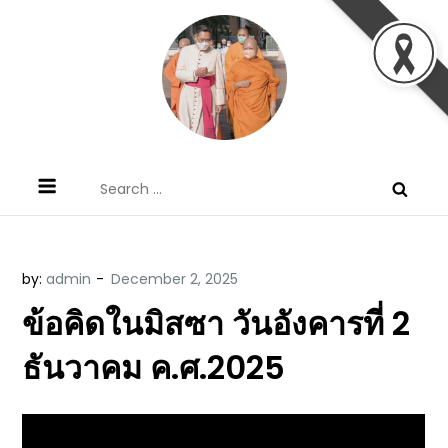
Skip
to
content
ข้อคิดบทเทศน์ประจำวัน โดย มงซินญอร์
ขอขอบคุณท่านที่เข้ามารับฟังพระวจนะพระเจ้า ขอพระเจ้า
Search
วิษณุ ธัญญอนันต์
ประทานพระพรแก่พวกท่านท้งหลายเทอญ
for:
by:
admin
ข้อคิดในมิสซา วันอังคารที่ 2
ธันวาคม ค.ศ.2025