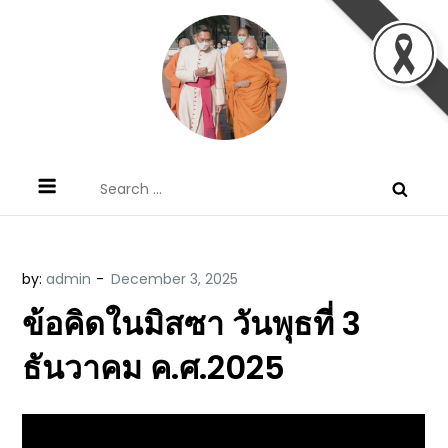
Skip
to
content
ข้อคิดบทเทศน์ประจำวัน โดย มงซินญอร์
ขอขอบคุณท่านที่เข้ามารับฟังพระวจนะพระเจ้า ขอพระเจ้า
Search
วิษณุ ธัญญอนันต์
ประทานพระพรแก่พวกท่านท้งหลายเทอญ
for:
by:
admin
ข้อคิดในมิสซา วันพุธที่ 3
ธันวาคม ค.ศ.2025