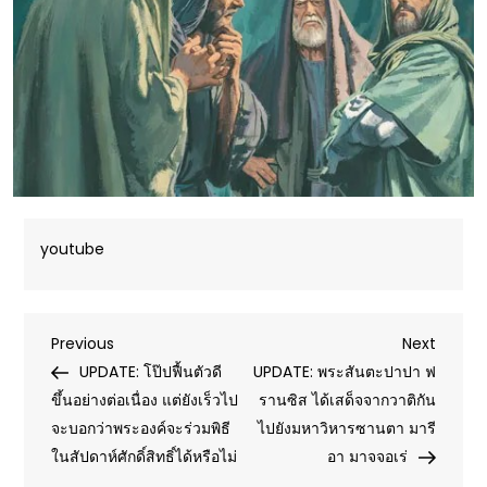
youtube
Post
Previous
Next
Previous
Next
Post
Post
UPDATE: โป๊ปฟื้นตัวดี
UPDATE: พระสันตะปาปา ฟ
navigation
ขึ้นอย่างต่อเนื่อง แต่ยังเร็วไป
รานซิส ได้เสด็จจากวาติกัน
จะบอกว่าพระองค์จะร่วมพิธี
ไปยังมหาวิหารซานตา มารี
ในสัปดาห์ศักดิ์สิทธิ์ได้หรือไม่
อา มาจจอเร่