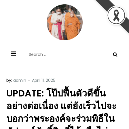
Skip
to
content
ข้อคิดบทเทศน์ประจำวัน โดย มงซินญอร์
ขอขอบคุณท่านที่เข้ามารับฟังพระวจนะพระเจ้า ขอพระเจ้า
Search
วิษณุ ธัญญอนันต์
ประทานพระพรแก่พวกท่านท้งหลายเทอญ
for:
by:
admin
UPDATE: โป๊ปฟื้นตัวดีขึ้น
อย่างต่อเนื่อง แต่ยังเร็วไปจะ
บอกว่าพระองค์จะร่วมพิธีใน