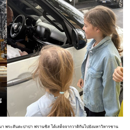
ผ่านมา พระสันตะปาปา ฟรานซิส ได้เสด็จจากวาติกันไปยังมหาวิหารซาน