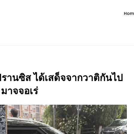
Hom
ำวัน โดย มงซินญอร์ วิษณุ ธัญญอน
วจนะพระเจ้า ขอพระเจ้าประทานพระพรแก่พวกท่านท้งหลายเทอญ
านซิส ได้เสด็จจากวาติกันไป
 มาจจอเร่