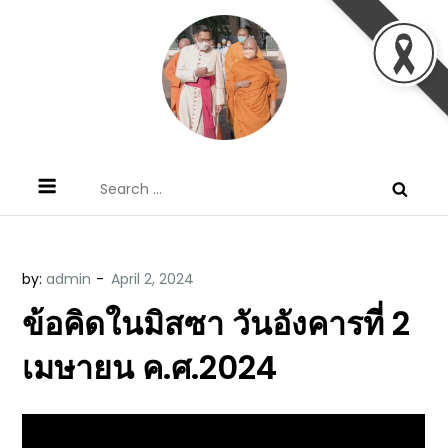
Skip
to
content
ข้อคิดบทเทศน์ประจำวัน โดย มงซินญอร์
ขอขอบคุณท่านที่เข้ามารับฟังพระวจนะพระเจ้า ขอพระเจ้า
Search
วิษณุ ธัญญอนันต์
ประทานพระพรแก่พวกท่านท้งหลายเทอญ
for:
by:
admin
ข้อคิดในมิสซา วันอังคารที่ 2
เมษายน ค.ศ.2024