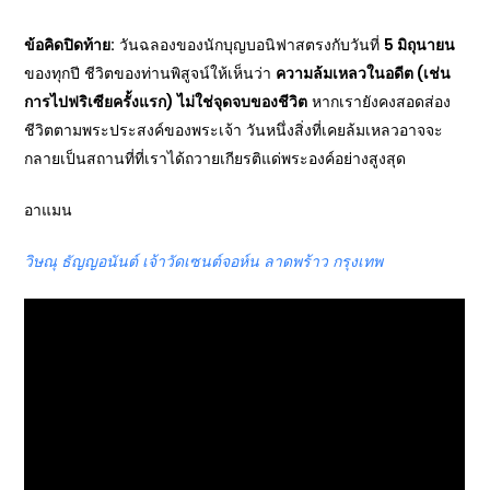
ข้อคิดปิดท้าย:
วันฉลองของนักบุญบอนิฟาสตรงกับวันที่
5
มิถุนายน
ของทุกปี ชีวิตของท่านพิสูจน์ให้เห็นว่า
ความล้มเหลวในอดีต (เช่น
การไปฟริเซียครั้งแรก) ไม่ใช่จุดจบของชีวิต
หากเรายังคงสอดส่อง
ชีวิตตามพระประสงค์ของพระเจ้า วันหนึ่งสิ่งที่เคยล้มเหลวอาจจะ
กลายเป็นสถานที่ที่เราได้ถวายเกียรติแด่พระองค์อย่างสูงสุด
อาแมน
วิษณุ ธัญญอนันต์ เจ้าวัดเซนต์จอห์น ลาดพร้าว กรุงเทพ