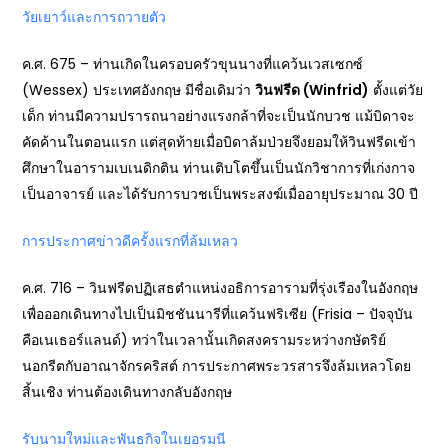
วัยเยาว์และการถวายตัว
ค.ศ. 675 – ท่านเกิดในครอบครัวขุนนางที่แคว้นเวสเซกซ์
(Wessex) ประเทศอังกฤษ มีชื่อเดิมว่า
วินฟรีด (Winfrid)
ตั้งแต่วัย
เด็ก ท่านมีความปรารถนาอย่างแรงกล้าที่จะเป็นนักบวช แม้บิดาจะ
คัดค้านในตอนแรก แต่สุดท้ายเมื่อบิดาล้มป่วยจึงยอมให้วินฟรีดเข้า
ศึกษาในอารามเบเนดิกติน ท่านเติบโตขึ้นเป็นนักวิชาการที่เก่งกาจ
เป็นอาจารย์ และได้รับการบวชเป็นพระสงฆ์เมื่ออายุประมาณ 30 ปี
การประกาศข่าวดีครั้งแรกที่ล้มเหลว
ค.ศ. 716 – วินฟรีดปฏิเสธตำแหน่งอธิการอารามที่รุ่งเรืองในอังกฤษ
เพื่อออกเดินทางไปเป็นมิชชันนารีที่แคว้นฟริเซีย (Frisia – ปัจจุบัน
คือเนเธอร์แลนด์) ทว่าในเวลานั้นเกิดสงครามระหว่างกษัตริย์
นอกรีตกับอาณาจักรคริสต์ การประกาศพระวรสารจึงล้มเหลวโดย
สิ้นเชิง ท่านต้องเดินทางกลับอังกฤษ
รับนามใหม่และพันธกิจในเยอรมนี