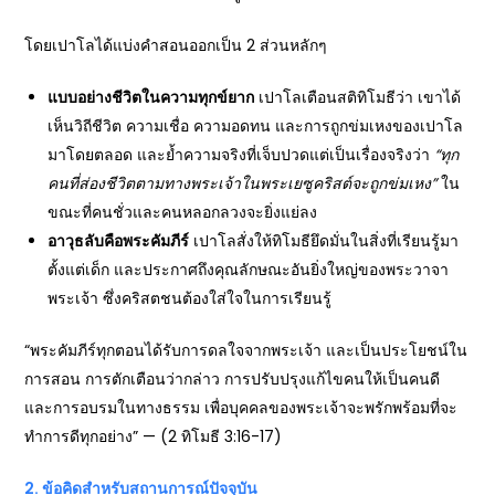
โดยเปาโลได้แบ่งคำสอนออกเป็น 2 ส่วนหลักๆ
แบบอย่างชีวิตในความทุกข์ยาก
เปาโลเตือนสติทิโมธีว่า เขาได้
เห็นวิถีชีวิต ความเชื่อ ความอดทน และการถูกข่มเหงของเปาโล
มาโดยตลอด และย้ำความจริงที่เจ็บปวดแต่เป็นเรื่องจริงว่า
“
ทุก
คนที่ส่องชีวิตตามทางพระเจ้าในพระเยซูคริสต์จะถูกข่มเหง”
ใน
ขณะที่คนชั่วและคนหลอกลวงจะยิ่งแย่ลง
อาวุธลับคือพระคัมภีร์
เปาโลสั่งให้ทิโมธียึดมั่นในสิ่งที่เรียนรู้มา
ตั้งแต่เด็ก และประกาศถึงคุณลักษณะอันยิ่งใหญ่ของพระวาจา
พระเจ้า ซึ่งคริสตชนต้องใส่ใจในการเรียนรู้
“พระคัมภีร์ทุกตอนได้รับการดลใจจากพระเจ้า และเป็นประโยชน์ใน
การสอน การตักเตือนว่ากล่าว การปรับปรุงแก้ไขคนให้เป็นคนดี
และการอบรมในทางธรรม เพื่อบุคคลของพระเจ้าจะพรักพร้อมที่จะ
ทำการดีทุกอย่าง” — (2 ทิโมธี 3:16-17)
2. ข้อคิดสำหรับสถานการณ์ปัจจุบัน