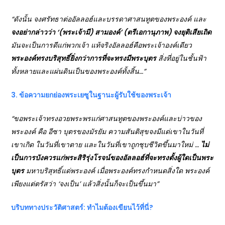
“
ดังนั้น จงศรัทธาต่ออัลลอฮ์และบรรดาศาสนทูตของพระองค์ และ
จงอย่ากล่าวว่า
‘(
พระเจ้ามี) สามองค์’ (
ตรีเอกานุภาพ) จงยุติเสียเถิด
มันจะเป็นการดีแก่พวกเจ้า แท้จริงอัลลอฮ์คือพระเจ้าองค์เดียว
พระองค์ทรงบริสุทธิ์ยิ่งกว่าการที่จะทรงมีพระบุตร
สิ่งที่อยู่ในชั้นฟ้า
ทั้งหลายและแผ่นดินเป็นของพระองค์ทั้งสิ้น…”
3. ข้อความยกย่องพระเยซูในฐานะผู้รับใช้ของพระเจ้า
“ขอพระเจ้าทรงอวยพระพรแก่ศาสนทูตของพระองค์และบ่าวของ
พระองค์ คือ อีซา บุตรของมัรยัม ความสันติสุขจงมีแด่เขาในวันที่
เขาเกิด ในวันที่เขาตาย และในวันที่เขาถูกชุบชีวิตขึ้นมาใหม่ …
ไม่
เป็นการบังควรแก่พระสิริรุ่งโรจน์ของอัลลอฮ์ที่จะทรงตั้งผู้ใดเป็นพระ
บุตร
มหาบริสุทธิ์แด่พระองค์ เมื่อพระองค์ทรงกำหนดสิ่งใด พระองค์
เพียงแต่ตรัสว่า ‘จงเป็น’ แล้วสิ่งนั้นก็จะเป็นขึ้นมา”
บริบททางประวัติศาสตร์: ทำไมต้องเขียนไว้ที่นี่?