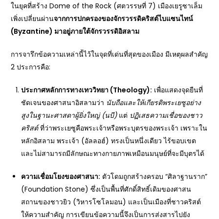
ในยุคที่สร้าง Dome of the Rock (ศตวรรษที่ 7) เมืองเยรูซาเล็ม
เพิ่งเปลี่ยนผ่าน
จากการปกครองของจักรวรรดิคริสต์ไบแซนไทน์
(
Byzantine)
มาอยู่ภายใต้จักรวรรดิอิสลาม
การจารึกข้อความเหล่านี้ไว้ในจุดที่เด่นที่สุดของเมือง มีเหตุผลสำคัญ
2 ประการคือ:
ประกาศหลักการทางเทววิทยา (Theology):
เพื่อแสดงจุดยืนที่
ชัดเจนของศาสนาอิสลามว่า
นับถือและให้เกียรติพระเยซูอย่าง
สูงในฐานะศาสดาผู้ยิ่งใหญ่ (นบี)
แต่
ปฏิเสธความเชื่อของชาว
คริสต์
ที่ว่าพระเยซูคือพระเจ้าหรือพระบุตรของพระเจ้า เพราะใน
หลักอิสลาม พระเจ้า (อัลลอฮ์) ทรงเป็นหนึ่งเดียว ไร้ขอบเขต
และไม่สามารถมีลักษณะทางกายภาพเหมือนมนุษย์ที่จะมีบุตรได้
ความเชื่อมโยงของศาสนา:
ตัวโดมถูกสร้างครอบ “ศิลาฐานราก”
(Foundation Stone) ซึ่งเป็นพื้นที่ศักดิ์สิทธิ์เดิมของศาสน
สถานของชาวยิว (วิหารโซโลมอน) และเป็นเมืองที่ชาวคริสต์
ให้ความสำคัญ การเขียนข้อความนี้จึงเป็นการส่งสารไปยัง