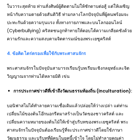
ในวาระสุดท้าย ท่านสั่งศิษย์ผู้ติดตามไม่ให้ชักดาบต่อสู้ แต่ให้เผชิญ
หน้ากับความตายด้วยสันติวิธี ท่ามกลางโลกปัจจุบันที่ผู้คนพร้อมจะ
ปะทะกันด้วยความรุนแรง ทั้งทางกายภาพและบนโลกออนไลน์
(Cyberbullying) คริสตชนถูกท้าทายให้ตอบโต้ความเกลียดชังด้วย
ความรักและความสงบตามจิตตารมณ์ของพระเยซูคริสต์
4. ข้อคิด ไตร่ตรองเพื่อใช้กับพระศาสนจักร
พระศาสนจักรในปัจจุบันสามารถเรียนรู้บทเรียนเชิงกลยุทธ์และจิต
วิญญาณจากท่านได้หลายมิติ เข่น
การประกาศข่าวดีที่เข้าถึงวัฒนธรรมท้องถิ่น (Inculturation):
บอนิฟาสไม่ได้ทำลายความเชื่อเดิมแล้วปล่อยให้ว่างเปล่า แต่ท่าน
เปลี่ยนไม้ของต้นโอ๊กนอกรีตมาสร้างเป็นวัดของชาวคริสต์ และ
เปลี่ยนความหมายของต้นไม้ให้เข้าสู่บริบทของพระเยซูคริสต์ พระ
ศาสนจักรในปัจจุบันต้องเรียนรู้ที่จะประกาศข่าวดีโดยใช้ภาษา
วัฒนธรรม และบริบทที่ผู้คนในยุคนี้เข้าใจ โดยไม่ทำลายคุณค่า