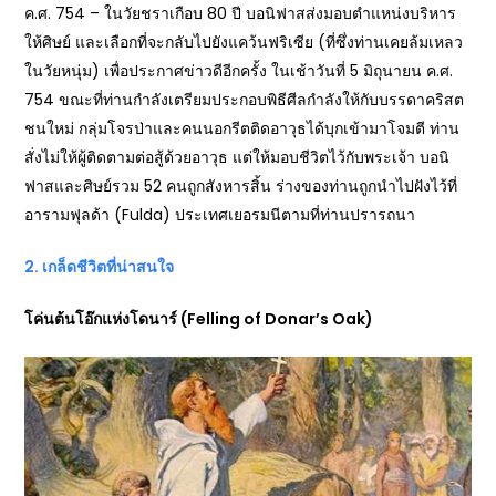
ค.ศ. 754 – ในวัยชราเกือบ 80 ปี บอนิฟาสส่งมอบตำแหน่งบริหาร
ให้ศิษย์ และเลือกที่จะกลับไปยังแคว้นฟริเซีย (ที่ซึ่งท่านเคยล้มเหลว
ในวัยหนุ่ม) เพื่อประกาศข่าวดีอีกครั้ง ในเช้าวันที่ 5 มิถุนายน ค.ศ.
754 ขณะที่ท่านกำลังเตรียมประกอบพิธีศีลกำลังให้กับบรรดาคริสต
ชนใหม่ กลุ่มโจรป่าและคนนอกรีตติดอาวุธได้บุกเข้ามาโจมตี ท่าน
สั่งไม่ให้ผู้ติดตามต่อสู้ด้วยอาวุธ แต่ให้มอบชีวิตไว้กับพระเจ้า บอนิ
ฟาสและศิษย์รวม 52 คนถูกสังหารสิ้น ร่างของท่านถูกนำไปฝังไว้ที่
อารามฟุลด้า (Fulda) ประเทศเยอรมนีตามที่ท่านปรารถนา
2. เกล็ดชีวิตที่น่าสนใจ
โค่นต้นโอ๊กแห่งโดนาร์ (Felling of Donar’s Oak)