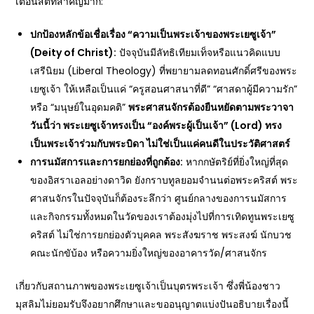
เตือนสติที่สำคัญมาก:
ปกป้องหลักข้อเชื่อเรื่อง “ความเป็นพระเจ้าของพระเยซูเจ้า”
(Deity of Christ):
ปัจจุบันมีลัทธิเทียมเท็จหรือแนวคิดแบบ
เสรีนิยม (Liberal Theology) ที่พยายามลดทอนศักดิ์ศรีของพระ
เยซูเจ้า ให้เหลือเป็นแค่ “ครูสอนศาสนาที่ดี” “ศาสดาผู้มีความรัก”
หรือ “มนุษย์ในอุดมคติ”
พระศาสนจักรต้องยืนหยัดตามพระวาจา
วันนี้ว่า พระเยซูเจ้าทรงเป็น “องค์พระผู้เป็นเจ้า” (
Lord)
ทรง
เป็นพระเจ้าร่วมกับพระบิดา ไม่ใช่เป็นแค่คนดีในประวัติศาสตร์
การนมัสการและการยกย่องที่ถูกต้อง:
หากกษัตริย์ที่ยิ่งใหญ่ที่สุด
ของอิสราเอลอย่างดาวิด ยังกราบทูลยอมจำนนต่อพระคริสต์ พระ
ศาสนจักรในปัจจุบันก็ต้องระลึกว่า ศูนย์กลางของการนมัสการ
และกิจกรรมทั้งหมดในวัดของเราต้องมุ่งไปที่การเทิดทูนพระเยซู
คริสต์ ไม่ใช่การยกย่องตัวบุคคล พระสังฆราช พระสงฆ์ นักบวช
คณะนักขับ้อง หรือความยิ่งใหญ่ของอาคารวัด/ศาสนจักร
เกี่ยวกับสถานภาพของพระเยซูเจ้าเป็นบุตรพระเจ้า ซึ่งพี่น้องชาว
มุสลิมไม่ยอมรับจึงอยากศึกษาและขออนุญาตแบ่งปันอธิบายเรื่องนี้