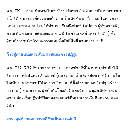
ค.ศ. 719 – ท่านเดินทางไปกรุงโรมเพื่อขอเข้าเฝ้าพระสันตะปาปาเก
รโกรีที่ 2 พระองค์ทรงแต่งตั้งท่านเป็นมิชชันนารีอย่างเป็นทางการ
และประทานนามใหม่ให้ท่านว่า
“บอนิฟาส”
(แปลว่า ผู้ทำความดี)
ท่านเดินทางเข้าสู่ดินแดนเยอรมนี (แคว้นเฮสส์และทูริงเกีย) ซึ่ง
ผู้คนยังกราบไหว้รูปเคารพและสิ่งศักดิ์สิทธิ์ตามธรรมชาติ
ก้าวสู่ตำแหน่งพระสังฆราชและการปฏิรูป
ค.ศ. 722–732 ด้วยผลงานการประกาศข่าวดีที่โดดเด่น ท่านจึงได้
รับการบวชเป็นพระสังฆราช (และต่อมาเป็นอัครสังฆราช) ท่านไม่
ได้เพียงแค่ล้างบาปให้คนนอกรีต แต่ได้ตั้งสังฆมณฑลใหม่ๆ สร้าง
อาราม (เช่น อารามฟุลด้าอันโด่งดัง) และจัดประชุมสมัชชาพระ
ศาสนจักรเพื่อปฏิรูปชีวิตของพระสงฆ์ที่หย่อนยานในศีลธรรม และ
วินัย
วาระสุดท้ายและการพลีชีพเป็นมรณสักขี