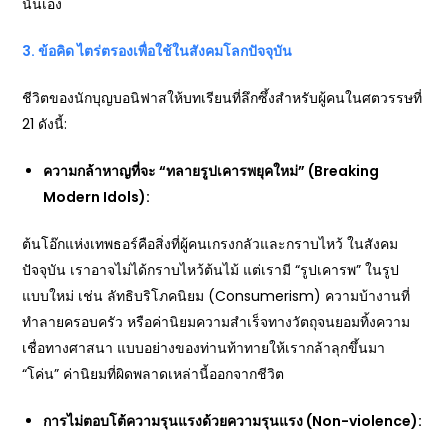
นั่นเอง
3. ข้อคิด ไตร่ตรองเพื่อใช้ในสังคมโลกปัจจุบัน
ชีวิตของนักบุญบอนิฟาสให้บทเรียนที่ลึกซึ้งสำหรับผู้คนในศตวรรษที่
21 ดังนี้:
ความกล้าหาญที่จะ “ทลายรูปเคารพยุคใหม่” (Breaking
Modern Idols):
ต้นโอ๊กแห่งเทพธอร์คือสิ่งที่ผู้คนเกรงกลัวและกราบไหว้ ในสังคม
ปัจจุบัน เราอาจไม่ได้กราบไหว้ต้นไม้ แต่เรามี “รูปเคารพ” ในรูป
แบบใหม่ เช่น ลัทธิบริโภคนิยม (Consumerism) ความบ้างานที่
ทำลายครอบครัว หรือค่านิยมความสำเร็จทางวัตถุจนยอมทิ้งความ
เชื่อทางศาสนา แบบอย่างของท่านท้าทายให้เรากล้าลุกขึ้นมา
“โค่น” ค่านิยมที่ผิดพลาดเหล่านี้ออกจากชีวิต
การไม่ตอบโต้ความรุนแรงด้วยความรุนแรง (Non-violence):