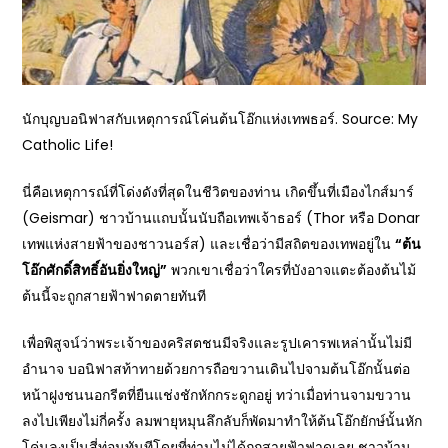
นักบุญบอนิฟาสกับเหตุการณ์โค่นต้นโอ๊กแห่งเทพธอร์. Source: My
Catholic Life!
นี่คือเหตุการณ์ที่โด่งดังที่สุดในชีวิตของท่าน เกิดขึ้นที่เมืองไกส์มาร์
(Geismar) ชาวบ้านแถบนั้นนับถือเทพเจ้าธอร์ (Thor หรือ Donar
เทพแห่งสายฟ้าของชาวนอร์ส) และเชื่อว่ามีสถิตของเทพอยู่ใน
“
ต้น
โอ๊กศักดิ์สิทธิ์อันยิ่งใหญ่”
พวกเขาเชื่อว่าใครที่บังอาจแตะต้องต้นไม้
ต้นนี้จะถูกสายฟ้าฟาดตายทันที
เพื่อพิสูจน์ว่าพระเจ้าของคริสตชนมีจริงและรูปเคารพเหล่านั้นไม่มี
อำนาจ บอนิฟาสท้าทายด้วยการถือขวานเดินไปจามต้นโอ๊กนั้นต่อ
หน้าฝูงชนนอกรีตที่ยืนแช่งชักหักกระดูกอยู่ ทว่าเมื่อท่านจามขวาน
ลงไปเพียงไม่กี่ครั้ง ลมพายุหมุนลึกลับก็พัดมาทำให้ต้นโอ๊กยักษ์นั้นหัก
โค่นลงเป็นสี่ท่อนทันทีโดยที่ท่านไม่ได้ถูกสายฟ้าฟาดเลย ชาวบ้าน