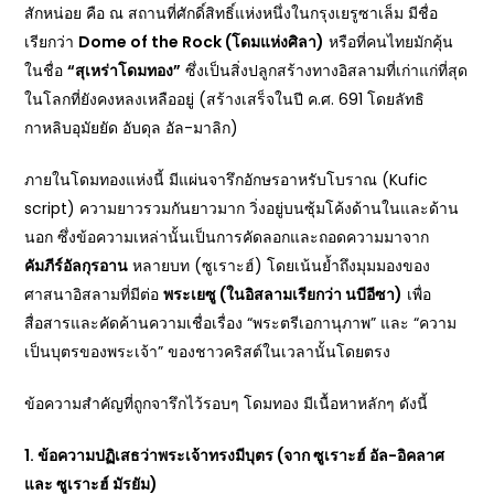
สักหน่อย คือ ณ สถานที่ศักดิ์สิทธิ์แห่งหนึ่งในกรุงเยรูซาเล็ม มีชื่อ
เรียกว่า
Dome of the Rock (
โดมแห่งศิลา)
หรือที่คนไทยมักคุ้น
ในชื่อ
“
สุเหร่าโดมทอง”
ซึ่งเป็นสิ่งปลูกสร้างทางอิสลามที่เก่าแก่ที่สุด
ในโลกที่ยังคงหลงเหลืออยู่ (สร้างเสร็จในปี ค.ศ. 691 โดยลัทธิ
กาหลิบอุมัยยัด อับดุล อัล-มาลิก)
ภายในโดมทองแห่งนี้ มีแผ่นจารึกอักษรอาหรับโบราณ (Kufic
script) ความยาวรวมกันยาวมาก วิ่งอยู่บนซุ้มโค้งด้านในและด้าน
นอก ซึ่งข้อความเหล่านั้นเป็นการคัดลอกและถอดความมาจาก
คัมภีร์อัลกุรอาน
หลายบท (ซูเราะฮ์) โดยเน้นย้ำถึงมุมมองของ
ศาสนาอิสลามที่มีต่อ
พระเยซู (ในอิสลามเรียกว่า นบีอีซา)
เพื่อ
สื่อสารและคัดค้านความเชื่อเรื่อง “พระตรีเอกานุภาพ” และ “ความ
เป็นบุตรของพระเจ้า” ของชาวคริสต์ในเวลานั้นโดยตรง
ข้อความสำคัญที่ถูกจารึกไว้รอบๆ โดมทอง มีเนื้อหาหลักๆ ดังนี้
1.
ข้อความปฏิเสธว่าพระเจ้าทรงมีบุตร (จาก ซูเราะฮ์ อัล-อิคลาศ
และ ซูเราะฮ์ มัรยัม)