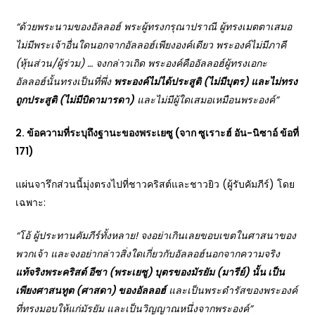
“
ด้วยพระนามของอัลลอฮ์ พระผู้ทรงกรุณาปราณี ผู้ทรงเมตตาเสมอ
ไม่มีพระเจ้าอื่นใดนอกจากอัลลอฮ์เพียงองค์เดียว พระองค์ไม่มีภาคี
(หุ้นส่วน/ผู้ร่วม) … จงกล่าวเถิด พระองค์คืออัลลอฮ์ผู้ทรงเอกะ
อัลลอฮ์นั้นทรงเป็นที่พึ่ง
พระองค์ไม่ได้ประสูติ (ไม่มีบุตร) และไม่ทรง
ถูกประสูติ (ไม่มีบิดามารดา)
และไม่มีผู้ใดเสมอเหมือนพระองค์”
2.
ข้อความที่ระบุถึงฐานะของพระเยซู (จาก ซูเราะฮ์ อัน-นิซาอ์ ข้อที่
171)
แผ่นจารึกส่วนนี้มุ่งตรงไปที่ชาวคริสต์และชาวยิว (ผู้รับคัมภีร์) โดย
เฉพาะ:
“
โอ้ ผู้ประทานคัมภีร์ทั้งหลาย! จงอย่าเกินเลยขอบเขตในศาสนาของ
พวกเจ้า และจงอย่ากล่าวสิ่งใดเกี่ยวกับอัลลอฮ์นอกจากความจริง
แท้จริงพระคริสต์ อีซา (พระเยซู) บุตรของมัรยัม (มารีย์) นั้น เป็น
เพียงศาสนทูต (ศาสดา) ของอัลลอฮ์
และเป็นพระดำรัสของพระองค์
ที่ทรงมอบให้แก่มัรยัม และเป็นวิญญาณหนึ่งจากพระองค์”