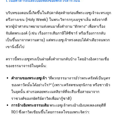
1. เนื้อหาสาระและเบื้องหลังของพระวรสารวันนี้
บริบทของตอนนี้เกิดขึ้นในสัปดาห์สุดท้ายก่อนที่พระเยซูเจ้าจะทรงถูก
ตรึงกางเขน (Holy Week) ในพระวิหารกรุงเยรูซาเล็ม หลังจากที่
พวกผู้นำศาสนาพยายามส่งคนมาตั้งคำถาม “ดักทาง” เพื่อหาเรื่อง
จับผิดพระองค์ (เช่น เรื่องการเสียภาษีให้ซีซาร์ หรือเรื่องการกลับ
เป็นขึ้นมาจากความตาย) แต่พระเยซูเจ้าทรงตอบได้คำเดียวจนพวก
เขานิ่งอึ้งไป
คราวนี้พระเยซูทรงเป็นฝ่ายตั้งคำถามกลับบ้าง โดยอ้างอิงความเชื่อ
ของธรรมาจารย์ในยุคนั้น:
คำถามของพระเยซูเจ้า
“
ที่พวกธรรมาจารย์ว่าพระคริสต์เป็นบุตร
ของดาวิดนั้นได้อย่างไร?”
(เพราะคริสตชนทุกนิกาย หรือชาวยิว
ในยุคนั้น ต่างรอคอยพระเมสสิยาห์ที่จะสืบเชื้อสายมาจาก
ราชวงศ์ของกษัตริย์ดาวิดเพื่อมากู้ชาติ)
การอ้างอิงพระธรรมเดิม
พระเยซูเจ้าทรงอ้างอิงบทเพลงสดุดีที่
110:1 ซึ่งดาวิดเขียนขึ้นโดยการดลใจของพระจิตว่า: