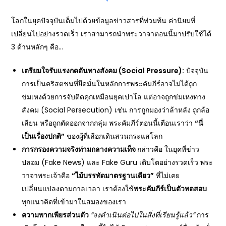
โลกในยุคปัจจุบันเต็มไปด้วยข้อมูลข่าวสารที่ท่วมท้น ค่านิยมที่
เปลี่ยนไปอย่างรวดเร็ว เราสามารถนำพระวาจาตอนนี้มาปรับใช้ได้
3 ด้านหลักๆ คือ…
เตรียมใจรับแรงกดดันทางสังคม (Social Pressure):
ปัจจุบัน
การเป็นคริสตชนที่ยึดมั่นในหลักการพระคัมภีร์อาจไม่ได้ถูก
ข่มเหงด้วยการจับติดคุกเหมือนยุคเปาโล แต่อาจถูกข่มเหงทาง
สังคม (Social Persecution) เช่น การถูกมองว่าล้าหลัง ถูกล้อ
เลียน หรือถูกตัดออกจากกลุ่ม พระคัมภีร์ตอนนี้เตือนเราว่า
“
นี่
เป็นเรื่องปกติ”
ของผู้ที่เลือกเดินสวนกระแสโลก
การกรองความจริงท่ามกลางความเท็จ
กล่าวคือ ในยุคที่ข่าว
ปลอม (Fake News) และ Fake Guru เติบโตอย่างรวดเร็ว พระ
วาจาพระเจ้าคือ
“
ไม้บรรทัดมาตรฐานเดียว”
ที่ไม่เคย
เปลี่ยนแปลงตามกาลเวลา เราต้องใช้
พระคัมภีร์เป็นตัวทดสอบ
ทุกแนวคิดที่เข้ามาในสมองของเรา
ความพากเพียรส่วนตัว
“
จงดำเนินต่อไปในสิ่งที่เรียนรู้แล้ว”
การ