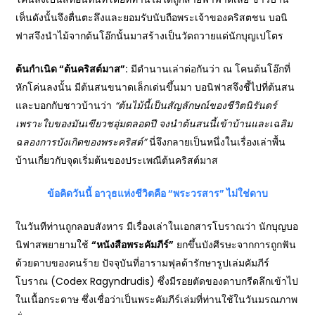
เห็นดังนั้นจึงตื่นตะลึงและยอมรับนับถือพระเจ้าของคริสตชน บอนิ
ฟาสจึงนำไม้จากต้นโอ๊กนั้นมาสร้างเป็นวัดถวายแด่นักบุญเปโตร
ต้นกำเนิด “ต้นคริสต์มาส”:
มีตำนานเล่าต่อกันว่า ณ โคนต้นโอ๊กที่
หักโค่นลงนั้น มีต้นสนขนาดเล็กเด่นขึ้นมา บอนิฟาสจึงชี้ไปที่ต้นสน
และบอกกับชาวบ้านว่า
“
ต้นไม้นี้เป็นสัญลักษณ์ของชีวิตนิรันดร์
เพราะใบของมันเขียวชอุ่มตลอดปี จงนำต้นสนนี้เข้าบ้านและเฉลิม
ฉลองการบังเกิดของพระคริสต์”
นี่จึงกลายเป็นหนึ่งในเรื่องเล่าพื้น
บ้านเกี่ยวกับจุดเริ่มต้นของประเพณีต้นคริสต์มาส
ข้อคิดวันนี้ อาวุธแห่งชีวิตคือ “พระวรสาร” ไม่ใช่ดาบ
ในวันทีท่านถูกลอบสังหาร มีเรื่องเล่าในเอกสารโบราณว่า นักบุญบอ
นิฟาสพยายามใช้
“หนังสือพระคัมภีร์”
ยกขึ้นบังศีรษะจากการถูกฟัน
ด้วยดาบของคนร้าย ปัจจุบันที่อารามฟุลด้ารักษารูปเล่มคัมภีร์
โบราณ (Codex Ragyndrudis) ซึ่งมีรอยตัดของดาบกรีดลึกเข้าไป
ในเนื้อกระดาษ ซึ่งเชื่อว่าเป็นพระคัมภีร์เล่มที่ท่านใช้ในวันมรณภาพ