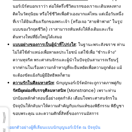
นอร์เบิร์ตบอกเราว่า ต่อให้ครึ่งชีวิตแรกของเราจะเดินหลงทาง
ติดในวัตถุนิยม หรือใช้ชีวิตเพื่อตัวเองมากแค่ไหน แต่เมื่อวันหนึ่ง
ที่เราได้ยินเสียงเรียกของพระเจ้า (หรือเจอ “สายฟ้าฟาด” ในรูป
แบบของวิกฤตชีวิต) เราสามารถหันหลังให้สิ่งเดิมและเริ่ม
ต้นทางใหม่ที่ยิ่งใหญ่ได้เสมอ
แบบอย่างของการเป็นผู้นำที่โปร่งใส
:
ในฐานะพระสังฆราช ท่าน
ไม่ได้ใช้ตำแหน่งเพื่อหาผลประโยชน์ แต่ใช้เพื่อ “ชำระล้าง”
ความทุจริต พระศาสนจักรและผู้นำในปัจจุบันสามารถเรียนรู้
จากท่านในเรื่องความกล้าหาญที่จะยืนหยัดเพื่อความถูกต้อง แม้
จะต้องขัดแย้งกับผู้มีอิทธิพลก็ตาม
ความรักในศีลมหาสนิท
:
นักบุญนอร์เบิร์ตมักจะถูกวาดภาพคู่กับ
รัศมีผุดผ่องที่บรรจุศีลมหาสนิท
(Monstrance) เพราะท่าน
ปกป้องหลักคำสอนนี้อย่างสุดกำลัง เตือนใจพระศาสนจักรใน
ปัจจุบันให้กลับมาให้ความสำคัญกับแก่นแท้ของพิธีกรรม พิธีบูชา
ขอบพระคุณ และความศักดิ์สิทธิ์ของการนมัสการ
ขอยกตัวอย่างผู้ที่เลียนแบบนักบุญนอร์เบิร์ต ณ ปัจจุบัน