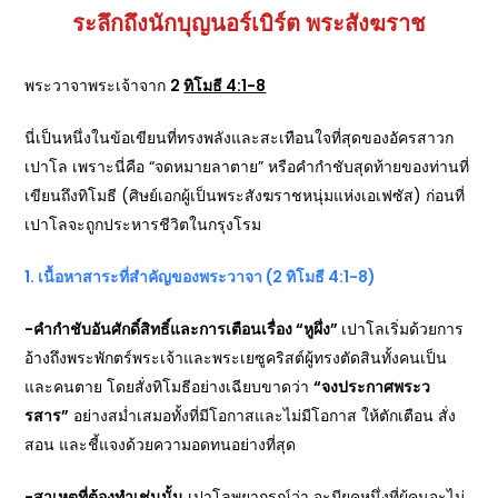
ระลึกถึงนักบุญนอร์เบิร์ต พระสังฆราช
พระวาจาพระเจ้าจาก
2
ทิโมธี 4:1-8
นี่เป็นหนึ่งในข้อเขียนที่ทรงพลังและสะเทือนใจที่สุดของอัครสาวก
เปาโล เพราะนี่คือ “จดหมายลาตาย” หรือคำกำชับสุดท้ายของท่านที่
เขียนถึงทิโมธี (ศิษย์เอกผู้เป็นพระสังฆราชหนุ่มแห่งเอเฟซัส) ก่อนที่
เปาโลจะถูกประหารชีวิตในกรุงโรม
1.
เนื้อหาสาระที่สำคัญของพระวาจา (2
ทิโมธี 4:1-8)
-คำกำชับอันศักดิ์สิทธิ์และการเตือนเรื่อง “หูผึ่ง”
เปาโลเริ่มด้วยการ
อ้างถึงพระพักตร์พระเจ้าและพระเยซูคริสต์ผู้ทรงตัดสินทั้งคนเป็น
และคนตาย โดยสั่งทิโมธีอย่างเฉียบขาดว่า
“
จงประกาศพระว
รสาร”
อย่างสม่ำเสมอทั้งที่มีโอกาสและไม่มีโอกาส ให้ตักเตือน สั่ง
สอน และชี้แจงด้วยความอดทนอย่างที่สุด
-สาเหตุที่ต้องทำเช่นนั้น
เปาโลพยากรณ์ว่า จะมียุคหนึ่งที่ผู้คนจะไม่