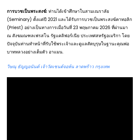
การบวชเป็นพระสงฆ์
: ท่านได้เข้าศึกษาในสามเณราลัย
(Seminary) ตั้งแต่ปี 2021 และได้รับการบวชเป็นพระสงฆ์คาทอลิก
(Priest) อย่างเป็นทางการเมื่อวันที่ 23 พฤษภาคม 2026 ที่ผ่านมา
ณ สังฆมณฑลเฟรสโน รัฐแคลิฟอร์เนีย ประเทศสหรัฐอเมริกา โดย
ปัจจุบันท่านทำหน้าที่รับใช้พระเจ้าและดูแลสัตบุรุษในฐานะคุณพ่อ
บาทหลวงอย่างเต็มตัว อาแมน.
วิษณุ ธัญญอนันต์ เจ้าวัดเซนต์จอห์น ลาดพร้าว กรุงเทพ