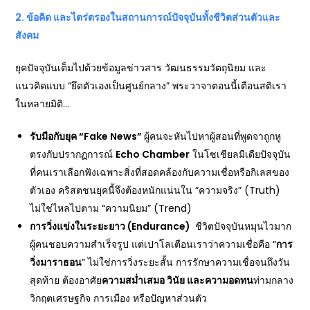
2.
ข้อคิด และไตร่ตรองในสถานการณ์ปัจจุบันทั้งชีวิตส่วนตัวและ
สังคม
ยุคปัจจุบันเต็มไปด้วยข้อมูลข่าวสาร วัฒนธรรมวัตถุนิยม และ
แนวคิดแบบ “ยึดตัวเองเป็นศูนย์กลาง” พระวาจาตอนนี้เตือนสติเรา
ในหลายมิติ…
รับมือกับยุค “Fake News”
ผู้คนจะหันไปหาผู้สอนที่พูดจาถูกหู
ตรงกับปรากฏการณ์
Echo Chamber
ในโซเชียลมีเดียปัจจุบัน
ที่คนเราเลือกฟังเฉพาะสิ่งที่สอดคล้องกับความเชื่อหรือกิเลสของ
ตัวเอง คริสตชนยุคนี้จึงต้องหนักแน่นใน “ความจริง” (Truth)
ไม่ใช่ไหลไปตาม “ความนิยม” (Trend)
การวิ่งแข่งในระยะยาว (Endurance)
ชีวิตปัจจุบันหมุนไวมาก
ผู้คนชอบความสำเร็จรูป แต่เปาโลเตือนเราว่าความเชื่อคือ “
การ
วิ่งมาราธอน
” ไม่ใช่การวิ่งระยะสั้น การรักษาความเชื่อจนถึงวัน
สุดท้าย ต้องอาศัย
ความสม่ำเสมอ วินัย และความอดทน
ท่ามกลาง
วิกฤตเศรษฐกิจ การเมือง หรือปัญหาส่วนตัว