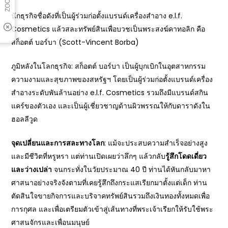
นักธุรกิจชื่อดังที่เป็นผู้ร่วมก่อตั้งแบรนด์เครื่องสำอาง e.l.f.
Cosmetics แล้วสละทรัพย์สินเพื่อบวชเป็นพระสงฆ์คาทอลิก คือ
สก็อตต์ บอร์บา (Scott-Vincent Borba)
ภูมิหลังในโลกธุรกิจ: สก็อตต์ บอร์บา เป็นผู้บุกเบิกในอุตสาหกรรม
ความงามและสุขภาพของสหรัฐฯ โดยเป็นผู้ร่วมก่อตั้งแบรนด์เครื่อง
สำอางระดับพันล้านอย่าง e.l.f. Cosmetics รวมถึงมีแบรนด์สกิน
แคร์ของตัวเอง และเป็นผู้เชี่ยวชาญด้านผิวพรรณให้กับดาราดังใน
ฮอลลีวูด
จุดเปลี่ยนและการสละทางโลก
: แม้จะประสบความสำเร็จอย่างสูง
และมีชีวิตที่หรูหรา แต่ท่านเปิดเผยว่าลึกๆ แล้วกลับ
รู้สึกโดดเดี่ยว
และว่างเปล่า
จนกระทั่งในวัยประมาณ 40 ปี ท่านได้หันกลับมาหา
ศาสนาอย่างจริงจังตามที่เคยรู้สึกถึงกระแสเรียกมาตั้งแต่เด็ก ท่าน
ตัดสินใจขายกิจการและบริจาคทรัพย์สินรวมถึงเงินทองทั้งหมดเพื่อ
การกุศล และเพื่อเตรียมตัวเข้าสู่เส้นทางที่พระเจ้าเรียกให้รับใช้พระ
ศาสนจักรและเพื่อนมนุษย์