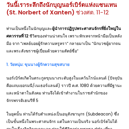
วันนี้เราระลึกถึงนักบุญนอร์เบิร์ตแห่งแซนเทน
(
St. Norbert of Xanten)
ช่วงศต. 11-12
ท่านเป็นหนึ่งในนักบุญและ
ผู้นำการปฏิรูปพระศาสนจักรที่ยิ่งใหญ่ใน
ศตวรรษที่
12
ชีวิตของท่านน่าสนใจ เพราะหักเหจากหน้ามือเป็นหลัง
มือ จาก “เพลย์บอยผู้รักความหรูหรา” กลายมาเป็น “นักบวชผู้ยากจน
และพระสังฆราชผู้เปี่ยมด้วยความสัตย์ซื่อ”
1.
วัยหนุ่ม: ขุนนางผู้รักความสุขสบาย
นอร์เบิร์ตเกิดในตระกูลขุนนางระดับสูงในแคว้นไรน์แลนด์ (ปัจจุบัน
คือแถบเยอรมนี/เนเธอร์แลนด์) ราวปี ค.ศ. 1080 ด้วยความที่มีฐานะ
และหน้าตาในสังคม ท่านจึงได้เข้าทำงานในราชสำนักของ
จักรพรรดิเฮนรีที่ 5
ในยุคนั้น ท่านได้รับตำแหน่งเป็นอนุสังฆานุกร (Subdeacon) ซึ่ง
เป็นขั้นหนึ่งในพระศาสนจักร แต่ในความเป็นจริง นอร์เบิร์ตไม่ได้