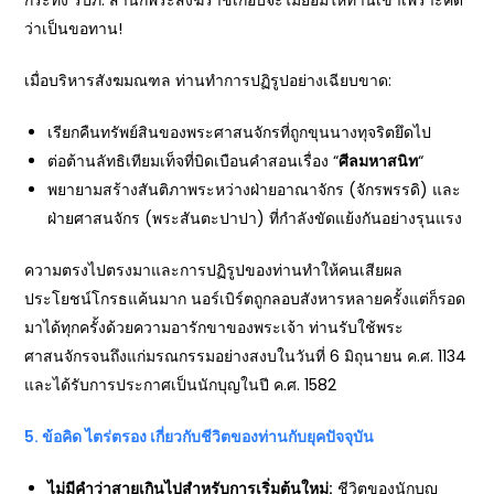
กระทั่ง รปภ. สำนักพระสังฆราชเกือบจะไม่ยอมให้ท่านเข้าเพราะคิด
ว่าเป็นขอทาน!
เมื่อบริหารสังฆมณฑล ท่านทำการปฏิรูปอย่างเฉียบขาด:
เรียกคืนทรัพย์สินของพระศาสนจักรที่ถูกขุนนางทุจริตยึดไป
ต่อต้านลัทธิเทียมเท็จที่บิดเบือนคำสอนเรื่อง “
ศีลมหาสนิท
“
พยายามสร้างสันติภาพระหว่างฝ่ายอาณาจักร (จักรพรรดิ) และ
ฝ่ายศาสนจักร (พระสันตะปาปา) ที่กำลังขัดแย้งกันอย่างรุนแรง
ความตรงไปตรงมาและการปฏิรูปของท่านทำให้คนเสียผล
ประโยชน์โกรธแค้นมาก นอร์เบิร์ตถูกลอบสังหารหลายครั้งแต่ก็รอด
มาได้ทุกครั้งด้วยความอารักขาของพระเจ้า ท่านรับใช้พระ
ศาสนจักรจนถึงแก่มรณกรรมอย่างสงบในวันที่ 6 มิถุนายน ค.ศ. 1134
และได้รับการประกาศเป็นนักบุญในปี ค.ศ. 1582
5.
ข้อคิด ไตร่ตรอง เกี่ยวกับชีวิตของท่านกับยุคปัจจุบัน
ไม่มีคำว่าสายเกินไปสำหรับการเริ่มต้นใหม่
:
ชีวิตของนักบุญ