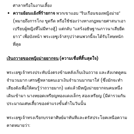
ศาลาหรือในงานเลี้ยง
ความย้อนแย้งที่ร้ายกาจ
พวกเขาแอบ “ริบเรือนของหญิงม่าย”
(หมายถึงการโกง ขูดรีด หรือใช้ช่องว่างทางกฎหมายศาสนาเอา
เปรียบผู้หญิงที่ไม่มีทางสู้) แต่กลับ “แสร้งอธิษฐานภาวนาเสียยืด
ยาว” เพื่อบังหน้า พระเยซูเจ้าสรุปว่าคนพวกนี้จะได้รับโทษหนัก
ที่สุด
เงินถวายของหญิงม่ายยากจน
(ความเชื่อที่สิ้นสุดใจ)
พระเยซูเจ้าทรงประทับนั่งตรงข้ามคลังเก็บเงินถวาย และสังเกตดูคน
จำนวนมาก เศรษฐีหลายคนเอาเงินจำนวนมากมาใส่ (ซึ่งมักจะทำ
เสียงดังเพื่อให้คนรู้ว่าถวายมาก) แต่แล้วมีหญิงม่ายยากจนคนหนึ่ง
เดินเข้ามา นางหยอดเหรียญทองแดงเล็กๆ สองเหรียญ (มีค่ารวมกัน
ประมาณเศษเสี้ยวของค่าแรงขั้นต่ำในวันนั้น
พระเยซูเจ้าทรงเรียกบรรดาศิษย์มาทันทีและตรัสประโยคเหนือความ
คาดหมายว่า: