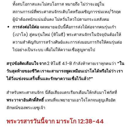
ทั้งสบโอกาสและไม่สบโอกาส หมายถึง ไม่ว่าจะอยู่ใน
สถานการณ์ที่พระศาสนจักรเติบโตหรือเผชิญการข่มเหง/วิกฤต
ผู้นำต้องหนักแน่นมั่นคง ไม่หวั่นไหวไปตามกระแสสังคม
การส่งต่อไม้ต่อ
จดหมายฉบับนี้คือการส่งไม้ต่อจากคนรุ่นเก๋า
(เปาโล) สู่คนรุ่นใหม่ (ทิโมธี) พระศาสนจักรในปัจจุบันต้องให้
ความสำคัญกับการสร้างศิษย์และการส่งมอบภารกิจให้คนรุ่นต่อ
ไปอย่างเป็นระบบ เพื่อไม่ให้ความเชื่อสูญหายไป
สรุปข้อคิดเตือนใจ จาก
2 ทิโมธี 4:1-8 กำลังท้าทายเราทุกคนว่า
“
ใน
วันสุดท้ายของชีวิต เราจะสามารถพูดเหมือนเปาโลได้หรือไม่ว่า เรา
ได้วิ่งแข่งจนเสร็จสิ้นและรักษาความเชื่อไว้แล้ว?”
สำหรับพระศาสนจักร นี่คือเสียงแตรเรียกเตือนให้กลับมาโฟกัสที่
พระวาจาอันศักดิ์สิทธิ์
แทนที่จะพยายามเอาใจโลกจนสูญเสียอัต
ลักษณ์ของพระเยซูเจ้า
พระวรสารวันนี้จาก มาระโก
12:38-44