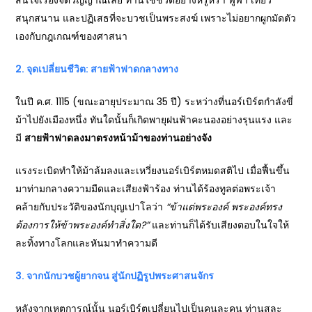
สนใจเรื่องจิตวิญญาณเลย ท่านใช้ชีวิตอย่างหรูหรา ฟู่ฟ่า เที่ยว
สนุกสนาน และปฏิเสธที่จะบวชเป็นพระสงฆ์ เพราะไม่อยากผูกมัดตัว
เองกับกฎเกณฑ์ของศาสนา
2.
จุดเปลี่ยนชีวิต: สายฟ้าฟาดกลางทาง
ในปี ค.ศ. 1115 (ขณะอายุประมาณ 35 ปี) ระหว่างที่นอร์เบิร์ตกำลังขี่
ม้าไปยังเมืองหนึ่ง ทันใดนั้นก็เกิดพายุฝนฟ้าคะนองอย่างรุนแรง และ
มี
สายฟ้าฟาดลงมาตรงหน้าม้าของท่านอย่างจัง
แรงระเบิดทำให้ม้าล้มลงและเหวี่ยงนอร์เบิร์ตหมดสติไป เมื่อฟื้นขึ้น
มาท่ามกลางความมืดและเสียงฟ้าร้อง ท่านได้ร้องทูลต่อพระเจ้า
คล้ายกับประวัติของนักบุญเปาโลว่า
“
ข้าแต่พระองค์ พระองค์ทรง
ต้องการให้ข้าพระองค์ทำสิ่งใด?”
และท่านก็ได้รับเสียงตอบในใจให้
ละทิ้งทางโลกและหันมาทำความดี
3.
จากนักบวชผู้ยากจน สู่นักปฏิรูปพระศาสนจักร
หลังจากเหตุการณ์นั้น นอร์เบิร์ตเปลี่ยนไปเป็นคนละคน ท่านสละ