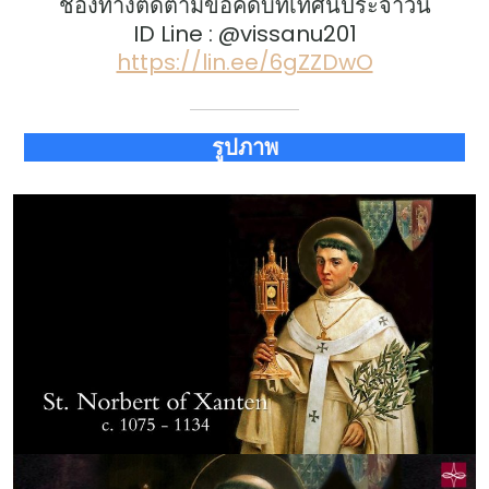
ช่องทางติดตามข้อคิดบทเทศน์ประจำวัน
ID Line : @vissanu201
https://lin.ee/6gZZDwO
รูปภาพ