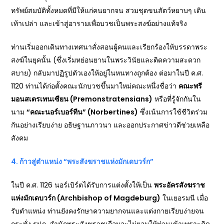
ทรัพย์สมบัติทั้งหมดที่มีให้แก่คนยากจน สวมชุดขนสัตว์หยาบๆ เดิน
เท้าเปล่า และเข้าสู่อารามเพื่อบวชเป็นพระสงฆ์อย่างแท้จริง
ท่านเริ่มออกเดินทางเทศนาสั่งสอนผู้คนและเรียกร้องให้บรรดาพระ
สงฆ์ในยุคนั้น (ซึ่งเริ่มหย่อนยานในพระวินัยและติดความสะดวก
สบาย) กลับมาปฏิรูปตัวเองให้อยู่ในหนทางถูกต้อง ต่อมาในปี ค.ศ.
1120 ท่านได้ก่อตั้งคณะนักบวชขึ้นมาใหม่คณะหนึ่งชื่อว่า
คณะพรี
มอนสเตรเทนเซียน (Premonstratensians)
หรือที่รู้จักกันใน
นาม
“
คณะนอร์เบอร์ทีน” (Norbertines)
ซึ่งเน้นการใช้ชีวิตร่วม
กันอย่างเรียบง่าย อธิษฐานภาวนา และออกประกาศข่าวดีช่วยเหลือ
สังคม
4.
ก้าวสู่ตำแหน่ง “พระสังฆราชแห่งมักเดบวร์ก”
ในปี ค.ศ. 1126 นอร์เบิร์ตได้รับการแต่งตั้งให้เป็น
พระอัครสังฆราช
แห่งมักเดบวร์ก (Archbishop of Magdeburg)
ในเยอรมนี เมื่อ
รับตำแหน่ง ท่านยังคงรักษาความยากจนและแต่งกายเรียบง่ายจน