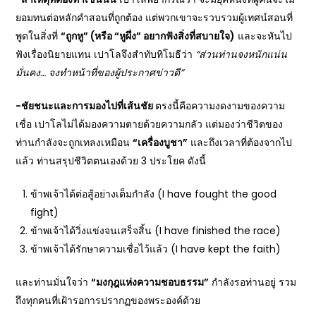
ยอมทนต่อหลักคำสอนที่ถูกต้อง แต่พวกเขาจะรวบรวมผู้เทศน์สอนที่
พูดในสิ่งที่
“
ถูกหู” (หรือ “หูผึ่ง” อยากฟังสิ่งที่สบายใจ)
และจะหันไป
ฟังเรื่องนิยายแทน เปาโลจึงสำทับทิโมธีว่า
“
ส่วนท่านจงหนักแน่น
มั่นคง… จงทำหน้าที่ของผู้ประกาศข่าวดี”
-ชัยชนะและการมองไปที่เส้นชัย
ตรงนี้คือความงดงามของความ
เชื่อ เปาโลไม่ได้มองความตายด้วยความกลัว แต่มองว่าชีวิตของ
ท่านกำลังจะถูกเทลงเหมือน
“
เครื่องบูชา”
และถึงเวลาที่ต้องจากไป
แล้ว ท่านสรุปชีวิตตนเองด้วย 3 ประโยค ดังนี้
ข้าพเจ้าได้ต่อสู้อย่างเต็มกำลัง (I have fought the good
fight)
ข้าพเจ้าได้วิ่งแข่งจนเสร็จสิ้น (I have finished the race)
ข้าพเจ้าได้รักษาความเชื่อไว้แล้ว (I have kept the faith)
และท่านมั่นใจว่า
“
มงกุฎแห่งความชอบธรรม”
กำลังรอท่านอยู่ รวม
ถึงทุกคนที่เฝ้ารอการปรากฏของพระองค์ด้วย