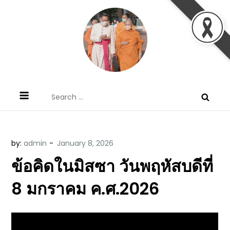
Skip
to
content
ข้อคิดบทเทศน์ประจำวัน โดย มงซินญอร์
ขอขอบคุณท่านที่เข้ามารับฟังพระวจนะพระเจ้า ขอพระเจ้า
Search
วิษณุ ธัญญอนันต์
ประทานพระพรแก่พวกท่านท้งหลายเทอญ
for:
by:
admin
ข้อคิดในมิสซา วันพฤหัสบดีที่
8 มกราคม ค.ศ.2026