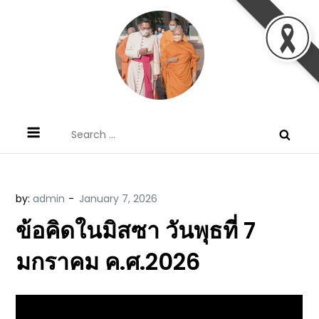
Skip
to
content
ข้อคิดบทเทศน์ประจำวัน โดย มงซินญอร์
ขอขอบคุณท่านที่เข้ามารับฟังพระวจนะพระเจ้า ขอพระเจ้า
Search
วิษณุ ธัญญอนันต์
ประทานพระพรแก่พวกท่านท้งหลายเทอญ
for:
by:
admin
ข้อคิดในมิสซา วันพุธที่ 7
มกราคม ค.ศ.2026