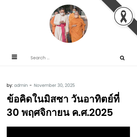
Skip
to
content
ข้อคิดบทเทศน์ประจำวัน โดย มงซินญอร์
ขอขอบคุณท่านที่เข้ามารับฟังพระวจนะพระเจ้า ขอพระเจ้า
Search
วิษณุ ธัญญอนันต์
ประทานพระพรแก่พวกท่านท้งหลายเทอญ
for:
by:
admin
ข้อคิดในมิสซา วันอาทิตย์ที่
30 พฤศจิกายน ค.ศ.2025