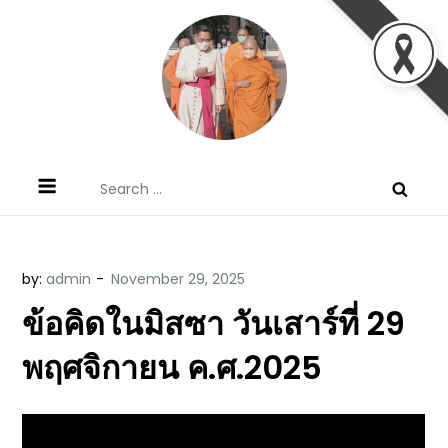
Skip
to
content
ข้อคิดบทเทศน์ประจำวัน โดย มงซินญอร์
ขอขอบคุณท่านที่เข้ามารับฟังพระวจนะพระเจ้า ขอพระเจ้า
Search
วิษณุ ธัญญอนันต์
ประทานพระพรแก่พวกท่านท้งหลายเทอญ
for:
by:
admin
ข้อคิดในมิสซา วันเสาร์ที่ 29
พฤศจิกายน ค.ศ.2025