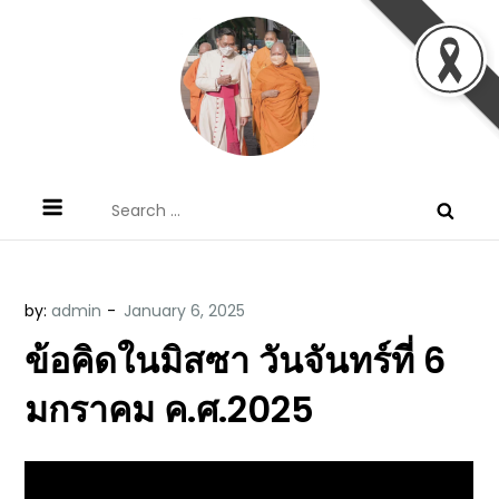
Skip
to
content
ข้อคิดบทเทศน์ประจำวัน โดย มงซินญอร์
ขอขอบคุณท่านที่เข้ามารับฟังพระวจนะพระเจ้า ขอพระเจ้า
Search
วิษณุ ธัญญอนันต์
ประทานพระพรแก่พวกท่านท้งหลายเทอญ
for:
by:
admin
ข้อคิดในมิสซา วันจันทร์ที่ 6
มกราคม ค.ศ.2025