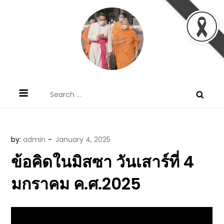
Skip
to
content
ข้อคิดบทเทศน์ประจำวัน โดย มงซินญอร์
ขอขอบคุณท่านที่เข้ามารับฟังพระวจนะพระเจ้า ขอพระเจ้า
Search
วิษณุ ธัญญอนันต์
ประทานพระพรแก่พวกท่านท้งหลายเทอญ
for:
by:
admin
ข้อคิดในมิสซา วันเสาร์ที่ 4
มกราคม ค.ศ.2025