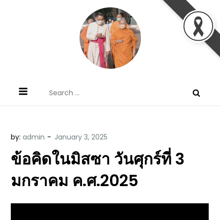
Skip
to
content
ข้อคิดบทเทศน์ประจำวัน โดย มงซินญอร์
ขอขอบคุณท่านที่เข้ามารับฟังพระวจนะพระเจ้า ขอพระเจ้า
Search
วิษณุ ธัญญอนันต์
ประทานพระพรแก่พวกท่านท้งหลายเทอญ
for:
by:
admin
ข้อคิดในมิสซา วันศุกร์ที่ 3
มกราคม ค.ศ.2025