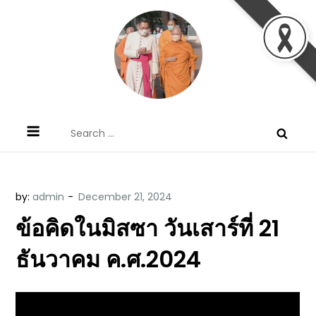
Skip
to
content
ข้อคิดบทเทศน์ประจำวัน โดย มงซินญอร์
ขอขอบคุณท่านที่เข้ามารับฟังพระวจนะพระเจ้า ขอพระเจ้า
Search
วิษณุ ธัญญอนันต์
ประทานพระพรแก่พวกท่านท้งหลายเทอญ
for:
by:
admin
ข้อคิดในมิสซา วันเสาร์ที่ 21
ธันวาคม ค.ศ.2024