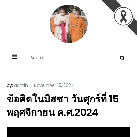
Skip
to
content
ข้อคิดบทเทศน์ประจำวัน โดย มงซินญอร์
ขอขอบคุณท่านที่เข้ามารับฟังพระวจนะพระเจ้า ขอพระเจ้า
Search
วิษณุ ธัญญอนันต์
ประทานพระพรแก่พวกท่านท้งหลายเทอญ
for:
by:
admin
ข้อคิดในมิสซา วันศุกร์ที่ 15
พฤศจิกายน ค.ศ.2024