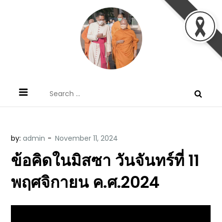
Skip
to
content
ข้อคิดบทเทศน์ประจำวัน โดย มงซินญอร์
ขอขอบคุณท่านที่เข้ามารับฟังพระวจนะพระเจ้า ขอพระเจ้า
Search
วิษณุ ธัญญอนันต์
ประทานพระพรแก่พวกท่านท้งหลายเทอญ
for:
by:
admin
ข้อคิดในมิสซา วันจันทร์ที่ 11
พฤศจิกายน ค.ศ.2024