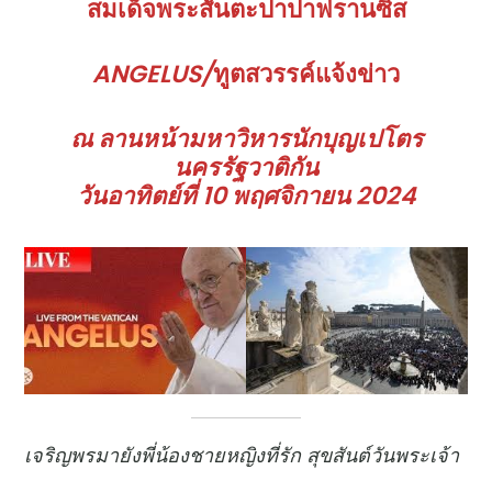
สมเด็จพระสันตะปาปาฟรานซิส
ANGELUS
/
ทูตสวรรค์แจ้งข่าว
ณ ลานหน้ามหาวิหารนักบุญเปโตร
นครรัฐวาติกัน
วันอาทิตย์ที่ 10 พฤศจิกายน 2024
เจริญพรมายังพี่น้องชายหญิงที่รัก สุขสันต์วันพระเจ้า