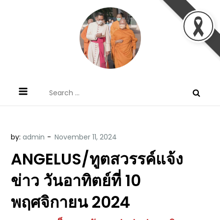
Skip
to
content
ข้อคิดบทเทศน์ประจำวัน โดย มงซินญอร์
ขอขอบคุณท่านที่เข้ามารับฟังพระวจนะพระเจ้า ขอพระเจ้า
Search
วิษณุ ธัญญอนันต์
ประทานพระพรแก่พวกท่านท้งหลายเทอญ
for:
by:
admin
ANGELUS/ทูตสวรรค์แจ้ง
ข่าว วันอาทิตย์ที่ 10
พฤศจิกายน 2024