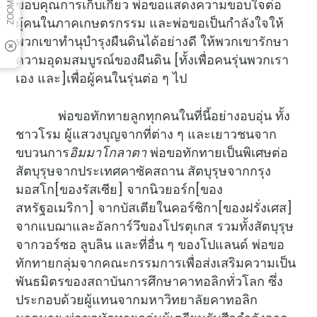
ขอบคุณการเก็บเกี่ยว พ่อขอแสดงความขอบใจต่อ
ผู้คนในภาคเกษตรกรรม และพ่อขอเป็นกำลังใจให้
พวกเขาทำนุบำรุงผืนดินได้อย่างดี ให้พวกเขารักษา
ความอุดมสมบูรณ์ของผืนดิน [ทั้งเพื่อคนรุ่นพวกเรา
เอง และ]เพื่อผู้คนในรุ่นต่อ ๆ ไป
พ่อขอทักทายลูกทุกคนในที่นี้อย่างอบอุ่น ทั้ง
ชาวโรม ผู้แสวงบุญจากที่ต่าง ๆ และเยาวชนจาก
ขบวนการ
อิมมาโกลาตา
พ่อขอทักทายเป็นพิเศษต่อ
สัตบุรุษจากประเทศคาซัคสถาน สัตบุรุษจากกรุง
มอสโก[ของรัสเซีย] จากนิวยอร์ก[ของ
สหรัฐอเมริกา] จากบัสเตียในคอร์ซิกา[ของฝรั่งเศส]
จากแบฌาและอัลการ์วึของโปรตุเกส รวมทั้งสัตบุรุษ
จากวอร์ซอ ลูบลิน และที่อื่น ๆ ของโปแลนด์ พ่อขอ
ทักทายกลุ่มจากคณะกรรมการเพื่อส่งเสริมความเป็น
พันธมิตรของสถาบันการศึกษาคาทอลิกทั่วโลก ซึ่ง
ประกอบด้วยผู้แทนจากมหาวิทยาลัยคาทอลิก