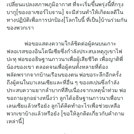
เปลี่ยนแปลงสภาพภูมิอากาศ ที่จะเริ่มขึ้นพรุ่งนี้ที่กรุง
บากู[ของอาเซอร์ไบจาน] จะมีส่วนทำให้เกิดผลดีใน
ทางปฏิบัติเพื่อการปกป้อง[โลกใบนี้ ที่เป็น]บ้านร่วมกัน
ของพวกเรา
พ่อขอแสดงความใกล้ชิดต่อผู้คนบนเกาะ
ฟลอเรสของอินโดนีเซียซึ่งกำลังประสบเหตุภูเขาไฟ
ปะทุ พ่อขออธิษฐานภาวนาเพื่อผู้เสียชีวิต เพื่อญาติพี่
น้องของเขา ตลอดจนเพื่อผู้คนทั้งหลายที่ต้อง
พลัดพรากจากบ้านเรือนของตน พ่อขอระลึกอีกครั้ง
ถึงผู้คนในบาเลนเซียและที่อื่น ๆ ของสเปนซึ่งกำลัง
ประสบความยากลำบากที่สืบเนื่องจากเหตุน้ำท่วม พ่อ
ขอถามลูกอย่างหนึ่งว่า ลูกได้อธิษฐานภาวนาเพื่อบา
เลนเซียแล้วหรือยัง ลูกได้คิดทำอะไรเพื่อช่วยเหลือ
พวกเขาบ้างแล้วหรือยัง [ขอให้ลูกคิดเกี่ยวกับคำถาม
เหล่านี้]