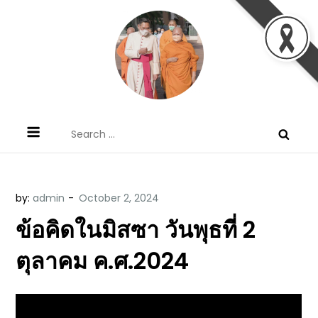
Skip
to
content
ข้อคิดบทเทศน์ประจำวัน โดย มงซินญอร์
ขอขอบคุณท่านที่เข้ามารับฟังพระวจนะพระเจ้า ขอพระเจ้า
Search
วิษณุ ธัญญอนันต์
ประทานพระพรแก่พวกท่านท้งหลายเทอญ
for:
by:
admin
ข้อคิดในมิสซา วันพุธที่ 2
ตุลาคม ค.ศ.2024