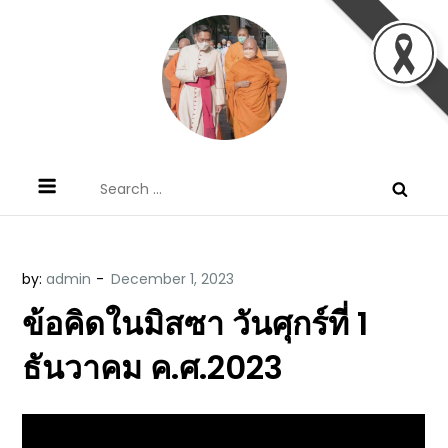
Skip
to
content
ข้อคิดบทเทศน์ประจำวัน โดย มงซินญอร์
ขอขอบคุณท่านที่เข้ามารับฟังพระวจนะพระเจ้า ขอพระเจ้า
Search
วิษณุ ธัญญอนันต์
ประทานพระพรแก่พวกท่านท้งหลายเทอญ
for:
by:
admin
ข้อคิดในมิสซา วันศุกร์ที่ 1
ธันวาคม ค.ศ.2023