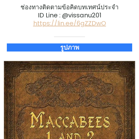
ช่องทางติดตามข้อคิดบทเทศน์ประจำ
ID Line : @vissanu201
https://lin.ee/6gZZDwO
รูปภาพ