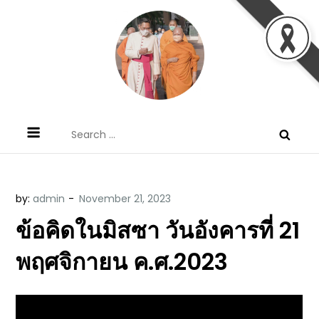
Skip
to
content
ข้อคิดบทเทศน์ประจำวัน โดย มงซินญอร์
ขอขอบคุณท่านที่เข้ามารับฟังพระวจนะพระเจ้า ขอพระเจ้า
Search
วิษณุ ธัญญอนันต์
ประทานพระพรแก่พวกท่านท้งหลายเทอญ
for:
by:
admin
ข้อคิดในมิสซา วันอังคารที่ 21
พฤศจิกายน ค.ศ.2023