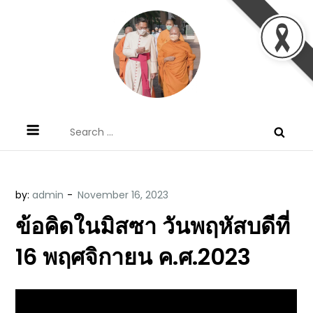
Skip
to
content
ข้อคิดบทเทศน์ประจำวัน โดย มงซินญอร์
ขอขอบคุณท่านที่เข้ามารับฟังพระวจนะพระเจ้า ขอพระเจ้า
Search
วิษณุ ธัญญอนันต์
ประทานพระพรแก่พวกท่านท้งหลายเทอญ
for:
by:
admin
ข้อคิดในมิสซา วันพฤหัสบดีที่
16 พฤศจิกายน ค.ศ.2023