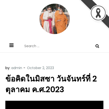
Skip
to
content
ข้อคิดบทเทศน์ประจำวัน โดย มงซินญอร์
ขอขอบคุณท่านที่เข้ามารับฟังพระวจนะพระเจ้า ขอพระเจ้า
Search
วิษณุ ธัญญอนันต์
ประทานพระพรแก่พวกท่านท้งหลายเทอญ
for:
by:
admin
ข้อคิดในมิสซา วันจันทร์ที่ 2
ตุลาคม ค.ศ.2023