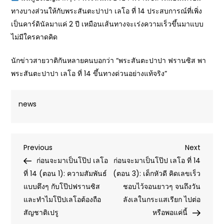
ทางบางส่วนให้กับพระสันตะปาปา เลโอ ที่ 14 ประสบการณ์ที่เพิ่ง
เป็นคาร์ดินัลมาแค่ 2 ปี เหมือนเส้นทางจะเร่งความเร็วขึ้นมาแบบ
ไม่มีใครคาดคิด
นักข่าวสายวาติกันหลายคนบอกว่า “พระสันตะปาปา ฟรานซิส พา
พระสันตะปาปา เลโอ ที่ 14 ขึ้นทางด่วนอย่างแท้จริง”
news
Post
Previous
Next
Previous
Next
Post
Post
ก่อนจะมาเป็นโป๊ป เลโอ
ก่อนจะมาเป็นโป๊ป เลโอ ที่ 14
navigation
ที่ 14 (ตอน 1): ความสัมพันธ์
(ตอน 3): เด็กหัวดี คิดเลขเร็ว
แบบตึงๆ กับโป๊ปฟรานซิส
ชอบไว้จอนยาวๆ จนถึงวัน
และทำไมโป๊ปเลโอต้องถือ
ลังเลในกระแสเรียก ไปต่อ
สัญชาติเปรู
หรือพอแค่นี้