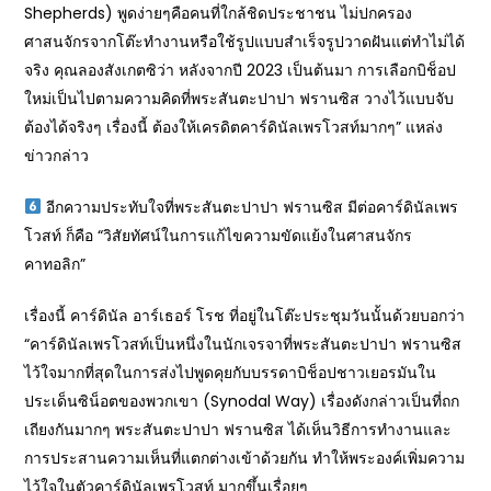
Shepherds) พูดง่ายๆคือคนที่ใกล้ชิดประชาชน ไม่ปกครอง
ศาสนจักรจากโต๊ะทำงานหรือใช้รูปแบบสำเร็จรูปวาดฝันแต่ทำไม่ได้
จริง คุณลองสังเกตซิว่า หลังจากปี 2023 เป็นต้นมา การเลือกบิช็อป
ใหม่เป็นไปตามความคิดที่พระสันตะปาปา ฟรานซิส วางไว้แบบจับ
ต้องได้จริงๆ เรื่องนี้ ต้องให้เครดิตคาร์ดินัลเพรโวสท์มากๆ” แหล่ง
ข่าวกล่าว
อีกความประทับใจที่พระสันตะปาปา ฟรานซิส มีต่อคาร์ดินัลเพร
โวสท์ ก็คือ “วิสัยทัศน์ในการแก้ไขความขัดแย้งในศาสนจักร
คาทอลิก”
เรื่องนี้ คาร์ดินัล อาร์เธอร์ โรช ที่อยู่ในโต๊ะประชุมวันนั้นด้วยบอกว่า
“คาร์ดินัลเพรโวสท์เป็นหนึ่งในนักเจรจาที่พระสันตะปาปา ฟรานซิส
ไว้ใจมากที่สุดในการส่งไปพูดคุยกับบรรดาบิช็อปชาวเยอรมันใน
ประเด็นซิน็อตของพวกเขา (Synodal Way) เรื่องดังกล่าวเป็นที่ถก
เถียงกันมากๆ พระสันตะปาปา ฟรานซิส ได้เห็นวิธีการทำงานและ
การประสานความเห็นที่แตกต่างเข้าด้วยกัน ทำให้พระองค์เพิ่มความ
ไว้ใจในตัวคาร์ดินัลเพรโวสท์ มากขึ้นเรื่อยๆ