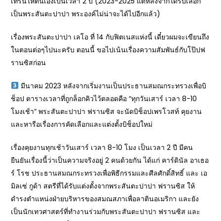
เทรนให้ตนเองเป็นเวลา 2 ปี (2023-2025 แต่หลังจากได้รับเลือก
เป็นพระสันตะปาปา พระองค์ไม่น่าจะได้ไปอีกแล้ว)
เรื่องพระสันตะปาปา เลโอ ที่ 14 กับฟิตเนสแห่งนี้ เดี๋ยวผมจะเขียนถึง
ในตอนต่อๆไปนะครับ ตอนนี้ ขอไปเน้นเรื่องความสัมพันธ์กับโป๊ปฟ
รานซิสก่อน
มีนาคม 2023 หลังจากเริ่มงานเป็นประธานสมณกระทรวงเพื่อบิ
ช็อป ตารางเวลาที่ถูกล็อกคิวไว้ตลอดคือ “ทุกวันเสาร์ เวลา 8-10
โมงเช้า” พระสันตะปาปา ฟรานซิส จะนัดบิช็อปเพรโวสท์ คุยงาน
และหารือเรื่องการคัดเลือกและแต่งตั้งบิช็อปใหม่
เรื่องคุยงานทุกเช้าวันเสาร์ เวลา 8-10 โมง เป็นเวลา 2 ปี มีคน
ยืนยันเรื่องนี้ว่าเป็นความจริงอยู่ 2 คนด้วยกัน ได้แก่ คาร์ดินัล อาเธอ
ร์ โรช ประธานสมณกระทรวงเพื่อพิธีกรรมและศีลศักดิ์สิทธิ์ และ เอ
มิลเซ่ กูด้า สตรีที่ได้รับแต่งตั้งจากพระสันตะปาปา ฟรานซิส ให้
ดำรงตำแหน่งฝ่ายบริหารของสมณสภาเพื่อลาตินอเมริกา และยัง
เป็นนักเทวศาสตร์ที่ทำงานร่วมกับพระสันตะปาปา ฟรานซิส และ