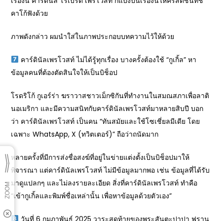
เรื่องนี้ คาร์ดินัล โรเบิร์ต เพรโวสท์ ก็แบ่งปันเรื่องนี้ให้คริสตชนที่ชิ
คาโก้ฟังด้วย
ภาพดังกล่าว ผมนำใส่ในภาพประกอบบทความไว้ให้ด้วย
คาร์ดินัลเพรโวสท์ ไม่ได้รู้ทุกเรื่อง บางครั้งต้องใช้ “กูเกิ้ล” หา
ข้อมูลคนที่ต้องตัดสินใจให้เป็นบิช็อป
โรดริโก้ กูเอร์ร่า ฆราวาสชาวเม็กซิกันที่ทำงานในสมณสภาเพื่อลาติ
นอเมริกา และมีความสนิทกับคาร์ดินัลเพรโวสท์มาหลายสิบปี บอก
ว่า คาร์ดินัลเพรโวสท์ เป็นคน “ทันสมัยและใช้โซเชี่ยลมีเดีย โดย
เฉพาะ WhatsApp, X (ทวิตเตอร์)” ถือว่าถนัดมาก
หลายครั้งที่มีการส่งชื่อสงฆ์ที่อยู่ในข่ายแต่งตั้งเป็นบิช็อปมาให้
พิจารณา แต่คาร์ดินัลเพรโวสท์ ไม่มีข้อมูลมากพอ เช่น ข้อมูลที่ได้รับ
มาดูแปลกๆ และไม่ลงรายละเอียด สิ่งที่คาร์ดินัลเพรโวสท์ ทำคือ
“เข้ากูเกิ้ลและพิมพ์ชื่อเหล่านั้น เพื่อหาข้อมูลด้วยตัวเอง”
วันที่ 6 กุมภาพันธ์ 2025 วาระสุดท้ายของพระสันตะปาปา ฟราน