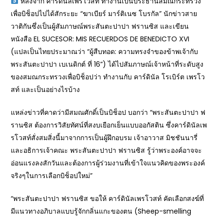
หลังจาก คาร์ดินัลเพรโวสท์ ทำงานเป็นประธานสมณกระทรวง
เพื่อบิช็อปไปได้สักระยะ “ฆาเบียร์ มาร์ติเนซ โบรกัล” นักข่าวสาย
วาติกันซึ่งเป็นผู้สัมภาษณ์พระสันตะปาปา ฟรานซิส และเขียน
หนังสือ EL SUCESOR: MIS RECUERDOS DE BENEDICTO XVI
(แปลเป็นไทยประมาณว่า “ผู้สืบทอด: ความทรงจำของข้าพเจ้ากับ
พระสันตะปาปา เบเนดิกต์ ที่ 16”) ได้ไปสัมภาษณ์เจ้าหน้าที่ระดับสูง
ของสมณกระทรวงเพื่อบิช็อปว่า ทำงานกับ คาร์ดินัล โรเบิร์ต เพรโว
สท์ และเป็นอย่างไรบ้าง
แหล่งข่าวที่คาดว่ามีสมณศักดิ์เป็นบิช็อป บอกว่า “พระสันตะปาปา ฟ
รานซิส ต้องการวิสัยทัศน์ที่สงบเยือกเย็นแบบออกัสติน ซึ่งคาร์ดินัลเพ
รโวสท์สั่งสมสิ่งนี้มาจากการเป็นผู้ฝึกอบรม เจ้าอาวาส มิชชันนารี่
และอธิการเจ้าคณะ พระสันตะปาปา ฟรานซิส รู้ว่าพระองค์อาจจะ
อ่อนแรงลงสักวันและต้องการผู้ร่วมงานที่เข้าใจแนวคิดของพระองค์
จริงๆในการเลือกบิช็อปใหม่”
“พระสันตะปาปา ฟรานซิส ขอให้ คาร์ดินัลเพรโวสท์ คัดเลือกสงฆ์ที่
มีแนวทางอภิบาลแบบรู้จักกลิ่นแกะของตน (Sheep-smelling