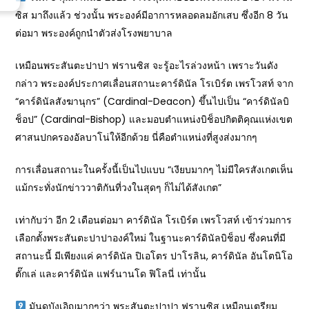
ซิส มาถึงแล้ว ช่วงนั้น พระองค์มีอาการหลอดลมอักเสบ ซึ่งอีก 8 วัน
ต่อมา พระองค์ถูกนำตัวส่งโรงพยาบาล
เหมือนพระสันตะปาปา ฟรานซิส จะรู้อะไรล่วงหน้า เพราะวันดัง
กล่าว พระองค์ประกาศเลื่อนสถานะคาร์ดินัล โรเบิร์ต เพรโวสท์ จาก
“คาร์ดินัลสังฆานุกร” (Cardinal-Deacon) ขึ้นไปเป็น “คาร์ดินัลบิ
ช็อป” (Cardinal-Bishop) และมอบตำแหน่งบิช็อปกิตติคุณแห่งเขต
ศาสนปกครองอัลบาโน่ให้อีกด้วย นี่คือตำแหน่งที่สูงส่งมากๆ
การเลื่อนสถานะในครั้งนี้เป็นไปแบบ “เงียบมากๆ ไม่มีใครสังเกตเห็น
แม้กระทั่งนักข่าววาติกันที่วงในสุดๆ ก็ไม่ได้สังเกต”
เท่ากับว่า อีก 2 เดือนต่อมา คาร์ดินัล โรเบิร์ต เพรโวสท์ เข้าร่วมการ
เลือกตั้งพระสันตะปาปาองค์ใหม่ ในฐานะคาร์ดินัลบิช็อป ซึ่งคนที่มี
สถานะนี้ มีเพียงแค่ คาร์ดินัล ปิเอโตร ปาโรลิน, คาร์ดินัล อันโตนิโอ
ตั๊กเล่ และคาร์ดินัล แฟร์นานโด ฟิโลนี่ เท่านั้น
มันดูบังเอิญมากๆว่า พระสันตะปาปา ฟรานซิส เหมือนเตรียม