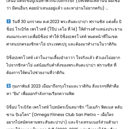
เสนอ แต่จะขอปูเนื้อหาพวกนี้ไปสักระยะ (บทเทศน์เหล่านั้น ผมเชื่อ
ว่า มีคนอื่นๆ คอยนำเสนออยู่แล้ว และหาอ่านไม่ยากครับ) …
วันที่ 30 มกราคม ค.ศ.2023 พระสันตะปาปา ฟรานซิส แต่งตั้ง บิ
ช็อป โรเบิร์ต เพรโวสท์ (โป๊ป เลโอ ที่ 14) ให้ดำรงตำแหน่งประธาน
สมณกระทรวงเพื่อบิช็อป ทำให้ บิช็อปเพรโวสท์ หมดหน้าที่ในเขต
ศาสนปกครองชิกลาโย่ ประเทศเปรู และต้องมาทำงานในวาติกัน
บิช็อปเพรโวสท์ เล่าในงานเลี้ยงอำลาว่า ใจจริงแล้ว ตัวเองไม่อยาก
ไปจากชิกลาโย่ แต่น้อมรับคำสั่งของพระสันตะปาปา ฟรานซิส ที่
ต้องการให้ตนไปช่วยงานที่วาติกัน
กุมภาพันธ์ 2023 เมื่อมาถึงกรุงโรมและวาติกัน สิ่งแรกๆที่ทำคือ
หา “ยิม” เพื่อออกกำลังกายเรียกความฟิต
บิช็อป โรเบิร์ต เพรโวสท์ ไปสมัครเป็นสมาชิก “โอเมก้า ฟิตเนส คลับ
ซาน ปิเอโตร” (Omega Fitness Club San Pietro – เผื่อใคร
อยากไปสมัครตามพระสันตะปาปา) และจ้างเทรนเนอร์ส่วนตัวมา