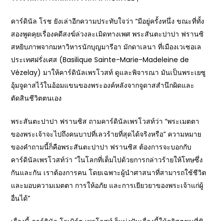
คาร์ดินัล โรช ยังเล่าอีกความประทับใจว่า “มีอยู่ครั้งหนึ่ง ขณะที่ทั้ง
สองพูดคุยเรื่องคดีสงฆ์ล่วงละเมิดทางเพศ พระสันตะปาปา ฟรานซิ
สหยิบภาพจากมหาวิหารนักบุญมารีอา มักดาเลนา ที่เมืองเวเซอเล
ประเทศฝรั่งเศส (Basilique Sainte-Marie-Madeleine de
Vézelay) มาให้คาร์ดินัลเพรโวสท์ ดูและพิจารณา มันเป็นพระเยซู
อุ้มจูดาสไว้ในอ้อมแขนของพระองค์หลังจากจูดาสสำนึกผิดและ
ตัดสินชีวิตตนเอง
พระสันตะปาปา ฟรานซิส ถามคาร์ดินัลเพรโวสท์ว่า “พระเมตตา
ของพระเจ้าจะไปถึงคนบาปที่เลวร้ายที่สุดได้จริงหรือ” ความหมาย
ของคำถามนี้ก็คือพระสันตะปาปา ฟรานซิส ต้องการจะบอกกับ
คาร์ดินัลเพรโวสท์ว่า “ในโลกที่เต็มไปด้วยการกล่าวร้ายให้โทษซึ่ง
กันและกัน เราต้องการคน โดยเฉพาะผู้นำศาสนาที่สามารถใช้ชีวิต
และมอบความเมตตา การให้อภัย และการเยียวยาของพระเจ้าแก่ผู้
อื่นได้”