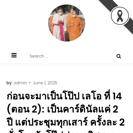
Skip
to
content
ข้อคิดบทเทศน์ประจำวัน โดย มงซินญอร์
ขอขอบคุณท่านที่เข้ามารับฟังพระวจนะพระเจ้า ขอพระเจ้า
Search
วิษณุ ธัญญอนันต์
ประทานพระพรแก่พวกท่านท้งหลายเทอญ
for:
by:
admin
ก่อนจะมาเป็นโป๊ป เลโอ ที่ 14
(ตอน 2): เป็นคาร์ดินัลแค่ 2
ปี แต่ประชุมทุกเสาร์ ครั้งละ 2