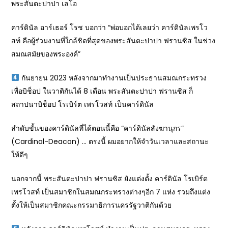
พระสันตะปาปา เลโอ
คาร์ดินัล อาร์เธอร์ โรช บอกว่า “พ่อบอกได้เลยว่า คาร์ดินัลเพรโว
สท์ คือผู้ร่วมงานที่ใกล้ชิดที่สุดของพระสันตะปาปา ฟรานซิส ในช่วง
สมณสมัยของพระองค์”
กันยายน 2023 หลังจากมาทำงานเป็นประธานสมณกระทรวง
เพื่อบิช็อป ในวาติกันได้ 8 เดือน พระสันตะปาปา ฟรานซิส ก็
สถาปนาบิช็อป โรเบิร์ต เพรโวสท์ เป็นคาร์ดินัล
ลำดับขั้นของคาร์ดินัลที่ได้ตอนนี้คือ “คาร์ดินัลสังฆานุกร”
(Cardinal-Deacon) ​… ตรงนี้ ผมอยากให้จำวันเวลาและสถานะ
ให้ดีๆ
นอกจากนี้ พระสันตะปาปา ฟรานซิส ยังแต่งตั้ง คาร์ดินัล โรเบิร์ต
เพรโวสท์ เป็นสมาชิกในสมณกระทรวงต่างๆอีก 7 แห่ง รวมถึงแต่ง
ตั้งให้เป็นสมาชิกคณะกรรมาธิการนครรัฐวาติกันด้วย