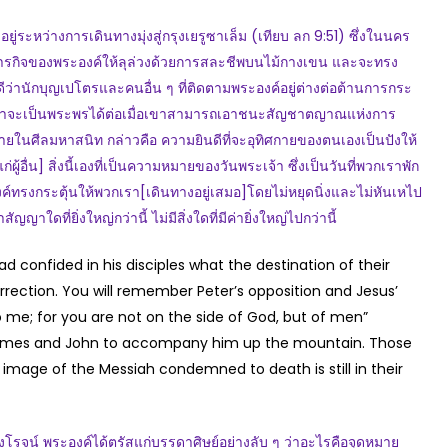
หว่างการเดินทางมุ่งสู่กรุงเยรูซาเล็ม (เทียบ ลก 9:51) ซึ่งในนคร
ิบัติภารกิจของพระองค์ให้ลุล่วงด้วยการสละชีพบนไม้กางเขน และจะทรง
ว่านักบุญเปโตรและคนอื่น ๆ ที่ติดตามพระองค์อยู่ต่างต่อต้านการกระ
นเราจะเป็นพระพรได้ต่อเมื่อเขาสามารถเอาชนะสัญชาตญาณแห่งการ
ภายในศีลมหาสนิท กล่าวคือ ความยินดีที่จะอุทิศกายของตนเองเป็นปังให้
แก่ผู้อื่น] สิ่งนี้เองที่เป็นความหมายของวันพระเจ้า ซึ่งเป็นวันที่พวกเราพัก
์ทรงกระตุ้นให้พวกเรา[เดินทางอยู่เสมอ]โดยไม่หยุดนิ่งและไม่หันเหไป
สัญญาใดที่ยิ่งใหญ่กว่านี้ ไม่มีสิ่งใดที่มีค่ายิ่งใหญ่ไปกว่านี้
ad confided in his disciples what the destination of their
rrection. You will remember Peter’s opposition and Jesus’
 me; for you are not on the side of God, but of men”
r, James and John to accompany him up the mountain. Those
ble image of the Messiah condemned to death is still in their
จน์ พระองค์ได้ตรัสแก่บรรดาศิษย์อย่างลับ ๆ ว่าอะไรคือจุดหมาย