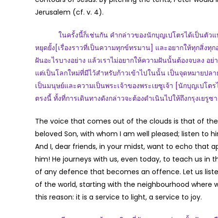
Jerusalem (cf. v. 4).
ในครั้งนี้ก็เช่นกัน คำกล่าวของนักบุญเปโตรได้เป็นตัวแทน
หยุดยั้ง[เรื่องราวที่เป็นความทุกข์ทรมาน] และอยากให้ทุกสิ่งท
ฝันอะไรบางอย่าง แล้วเราไม่อยากให้ความฝันนั้นต้องจบลง อย่าง
แต่เป็นโลกใหม่ที่มีไว้สำหรับก้าวเข้าไปในนั้น เป็นจุดหมายปล
เป็นมนุษย์และความเป็นพระเจ้าของพระเยซูเจ้า [นักบุญเปโตรได
ตรงนี้ ทั้งที่การเดินทางดังกล่าวจะต้องดำเนินไปให้ถึงกรุงเยรูซ
The voice that comes out of the clouds is that of the 
beloved Son, with whom I am well pleased; listen to him
And I, dear friends, in your midst, want to echo that ap
him! He journeys with us, even today, to teach us in t
of any defence that becomes an offence. Let us listen 
of the world, starting with the neighbourhood where we 
this reason: it is a service to light, a service to joy.