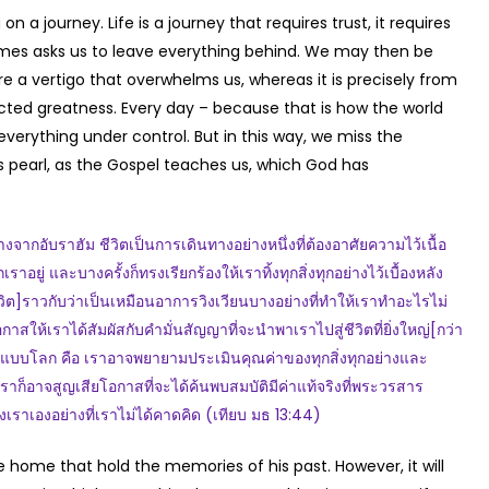
 a journey. Life is a journey that requires trust, it requires
mes asks us to leave everything behind. We may then be
e a vertigo that overwhelms us, whereas it is precisely from
cted greatness. Every day – because that is how the world
verything under control. But in this way, we miss the
us pearl, as the Gospel teaches us, which God has
อับราฮัม ชีวิตเป็นการเดินทางอย่างหนึ่งที่ต้องอาศัยความไว้เนื้อ
าอยู่ และบางครั้งก็ทรงเรียกร้องให้เราทิ้งทุกสิ่งทุกอย่างไว้เบื้องหลัง
ีวิต]ราวกับว่าเป็นเหมือนอาการวิงเวียนบางอย่างที่ทำให้เราทำอะไรไม่
กาสให้เราได้สัมผัสกับคำมั่นสัญญาที่จะนำพาเราไปสู่ชีวิตที่ยิ่งใหญ่[กว่า
ในแบบโลก คือ เราอาจพยายามประเมินคุณค่าของทุกสิ่งทุกอย่างและ
เราก็อาจสูญเสียโอกาสที่จะได้ค้นพบสมบัติมีค่าแท้จริงที่พระวรสาร
องเราเองอย่างที่เราไม่ได้คาดคิด (เทียบ มธ 13:44)
e home that hold the memories of his past. However, it will