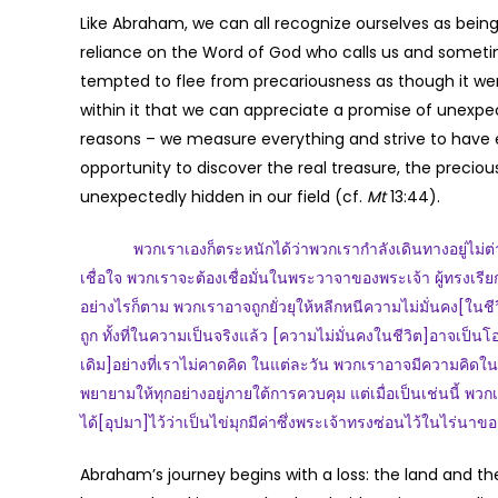
Like Abraham, we can all recognize ourselves as being on
reliance on the Word of God who calls us and someti
tempted to flee from precariousness as though it wer
within it that we can appreciate a promise of unexpe
reasons – we measure everything and strive to have e
opportunity to discover the real treasure, the precio
unexpectedly hidden in our field (cf.
Mt
13:44).
พวกเราเองก็ตระหนักได้ว่าพวกเรากำลังเดินทางอยู่ไม่ต่างจาก
เชื่อใจ พวกเราจะต้องเชื่อมั่นในพระวาจาของพระเจ้า ผู้ทรงเรียกเร
อย่างไรก็ตาม พวกเราอาจถูกยั่วยุให้หลีกหนีความไม่มั่นคง[ในช
ถูก ทั้งที่ในความเป็นจริงแล้ว [ความไม่มั่นคงในชีวิต]อาจเป็นโอ
เดิม]อย่างที่เราไม่คาดคิด ในแต่ละวัน พวกเราอาจมีความคิด
พยายามให้ทุกอย่างอยู่ภายใต้การควบคุม แต่เมื่อเป็นเช่นนี้ พวก
ได้[อุปมา]ไว้ว่าเป็นไข่มุกมีค่าซึ่งพระเจ้าทรงซ่อนไว้ในไร่นาข
Abraham’s journey begins with a loss: the land and th