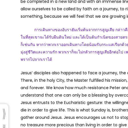
be completed in a new land and with an immense line
allow ourselves to be called by faith on a journey, to ri
something, because we will feel that we are growing 
การเดินทางของอับราฮัมเริ่มต้นจากการสูญเสีย กล่าวคือ เ
ในที่สุดเขาจะได้รับผืนดินใหม่ และได้เป็นต้นกำเนิดของสายตระ
ก็เช่นกัน หากว่าพวกเราออกเดินทางโดยน้อมรับกระแสเรียกด้ว
มุ่งสู่ชีวิตและความรัก พวกเราก็จะไม่กลัวการสูญเสียอีกต่อไป เพร
พรากไปจากเราได้
Jesus’ disciples also happened to face a journey, th
There, in the holy City, the Master fulfilled his mission
and forever. We know how much resistance Peter and a
understand that one can only be a blessing by overc
Jesus entrusts to the Eucharistic gesture: the willingn
die in order to give life. This is what Sunday is, brothe
gather around Jesus. Jesus encourages us not to stop
no treasure more precious than living in order to give l