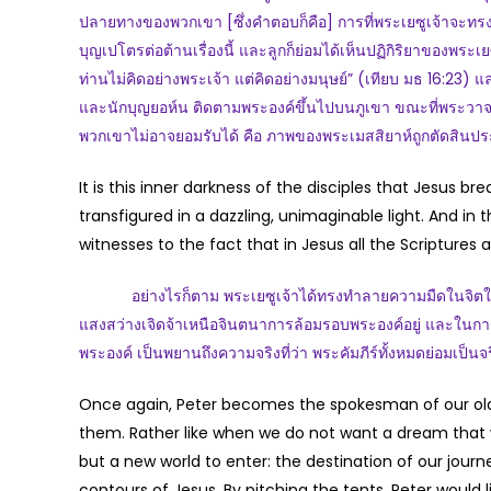
ปลายทางของพวกเขา [ซึ่งคำตอบก็คือ] การที่พระเยซูเจ้าจะทรง
บุญเปโตรต่อต้านเรื่องนี้ และลูกก็ย่อมได้เห็นปฏิกิริยาของพระเย
ท่านไม่คิดอย่างพระเจ้า แต่คิดอย่างมนุษย์” (เทียบ มธ 16:23) แ
และนักบุญยอห์น ติดตามพระองค์ขึ้นไปบนภูเขา ขณะที่พระวาจาท
พวกเขาไม่อาจยอมรับได้ คือ ภาพของพระเมสสิยาห์ถูกตัดสินประ
It is this inner darkness of the disciples that Jesus
transfigured in a dazzling, unimaginable light. And in t
witnesses to the fact that in Jesus all the Scriptures ar
อย่างไรก็ตาม พระเยซูเจ้าได้ทรงทำลายความมืดในจิตใจของ
แสงสว่างเจิดจ้าเหนือจินตนาการล้อมรอบพระองค์อยู่ และในการปร
พระองค์ เป็นพยานถึงความจริงที่ว่า พระคัมภีร์ทั้งหมดย่อมเป็นจ
Once again, Peter becomes the spokesman of our old w
them. Rather like when we do not want a dream that we
but a new world to enter: the destination of our journ
contours of Jesus. By pitching the tents, Peter would 