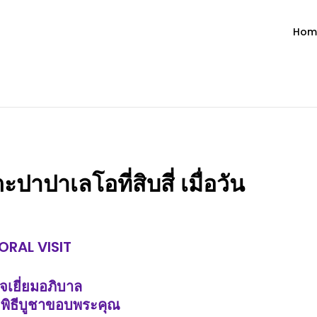
Hom
ำวัน โดย มงซินญอร์ วิษณุ ธัญญอน
วจนะพระเจ้า ขอพระเจ้าประทานพระพรแก่พวกท่านท้งหลายเทอญ
ปาเลโอที่สิบสี่ เมื่อวัน
ORAL VISIT
จเยี่ยมอภิบาล
ิธีบูชาขอบพระคุณ