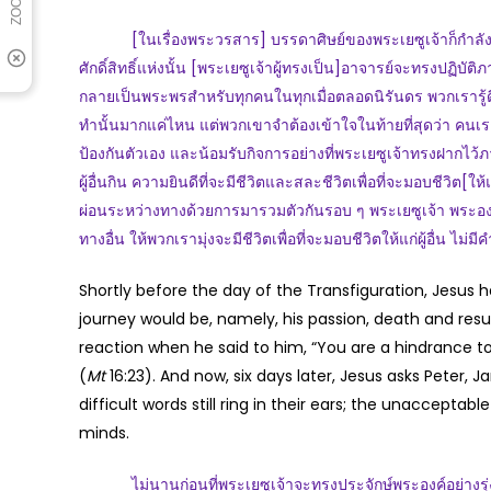
[ในเรื่องพระวรสาร] บรรดาศิษย์ของพระเยซูเจ้าก็กำลังอยู่ระ
ศักดิ์สิทธิ์แห่งนั้น [พระเยซูเจ้าผู้ทรงเป็น]อาจารย์จะทรงปฏ
กลายเป็นพระพรสำหรับทุกคนในทุกเมื่อตลอดนิรันดร พวกเรารู้ดี
ทำนั้นมากแค่ไหน แต่พวกเขาจำต้องเข้าใจในท้ายที่สุดว่า ค
ป้องกันตัวเอง และน้อมรับกิจการอย่างที่พระเยซูเจ้าทรงฝากไว้
ผู้อื่นกิน ความยินดีที่จะมีชีวิตและสละชีวิตเพื่อที่จะมอบชีวิต[ให้
ผ่อนระหว่างทางด้วยการมารวมตัวกันรอบ ๆ พระเยซูเจ้า พระองค
ทางอื่น ให้พวกเรามุ่งจะมีชีวิตเพื่อที่จะมอบชีวิตให้แก่ผู้อื่น ไม่มีคำ
Shortly before the day of the Transfiguration, Jesus h
journey would be, namely, his passion, death and resu
reaction when he said to him, “You are a hindrance to
(
Mt
16:23). And now, six days later, Jesus asks Pete
difficult words still ring in their ears; the unaccepta
minds.
ไม่นานก่อนที่พระเยซูเจ้าจะทรงประจักษ์พระองค์อย่างรุ่งโร