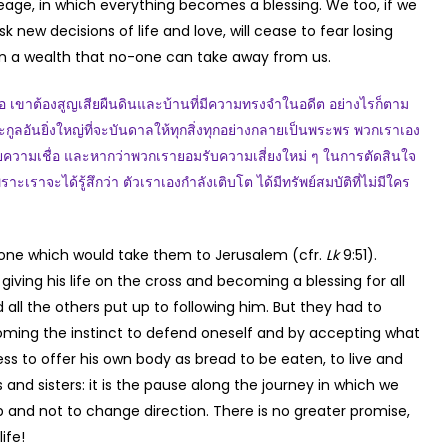
age, in which everything becomes a blessing. We too, if we
sk new decisions of life and love, will cease to fear losing
in a wealth that no-one can take away from us.
ขาต้องสูญเสียผืนดินและบ้านที่มีความทรงจำในอดีต อย่างไรก็ตาม
กูลอันยิ่งใหญ่ที่จะบันดาลให้ทุกสิ่งทุกอย่างกลายเป็นพระพร พวกเราเอง
ยความเชื่อ และหากว่าพวกเรายอมรับความเสี่ยงใหม่ ๆ ในการตัดสินใจ
าะเราจะได้รู้สึกว่า ตัวเราเองกำลังเติบโต ได้มีทรัพย์สมบัติที่ไม่มีใคร
e one which would take them to Jerusalem (cfr.
Lk
9:51).
, giving his life on the cross and becoming a blessing for all
ll the others put up to following him. But they had to
oming the instinct to defend oneself and by accepting what
ess to offer his own body as bread to be eaten, to live and
rs and sisters: it is the pause along the journey in which we
 and not to change direction. There is no greater promise,
ife!