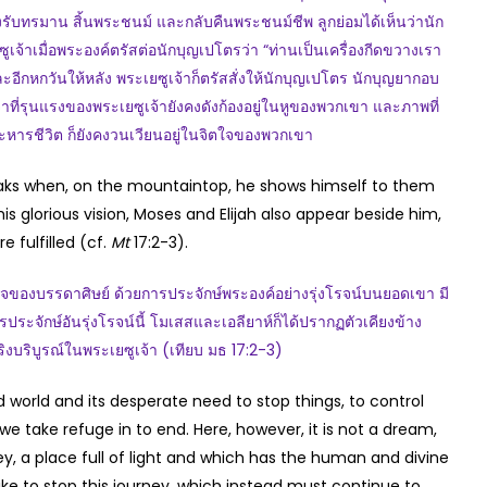
รับทรมาน สิ้นพระชนม์ และกลับคืนพระชนม์ชีพ ลูกย่อมได้เห็นว่านัก
ซูเจ้าเมื่อพระองค์ตรัสต่อนักบุญเปโตรว่า “ท่านเป็นเครื่องกีดขวางเรา
ละอีกหกวันให้หลัง พระเยซูเจ้าก็ตรัสสั่งให้นักบุญเปโตร นักบุญยากอบ
ี่รุนแรงของพระเยซูเจ้ายังคงดังก้องอยู่ในหูของพวกเขา และภาพที่
หารชีวิต ก็ยังคงวนเวียนอยู่ในจิตใจของพวกเขา
 breaks when, on the mountaintop, he shows himself to them
his glorious vision, Moses and Elijah also appear beside him,
e fulfilled (cf.
Mt
17:2-3).
บรรดาศิษย์ ด้วยการประจักษ์พระองค์อย่างรุ่งโรจน์บนยอดเขา มี
ะจักษ์อันรุ่งโรจน์นี้ โมเสสและเอลียาห์ก็ได้ปรากฏตัวเคียงข้าง
ริงบริบูรณ์ในพระเยซูเจ้า (เทียบ มธ 17:2-3)
orld and its desperate need to stop things, to control
 take refuge in to end. Here, however, it is not a dream,
ey, a place full of light and which has the human and divine
like to stop this journey, which instead must continue to