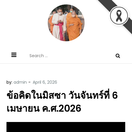
Skip
to
content
ข้อคิดบทเทศน์ประจำวัน โดย มงซินญอร์
ขอขอบคุณท่านที่เข้ามารับฟังพระวจนะพระเจ้า ขอพระเจ้า
Search
วิษณุ ธัญญอนันต์
ประทานพระพรแก่พวกท่านท้งหลายเทอญ
for:
by:
admin
ข้อคิดในมิสซา วันจันทร์ที่ 6
เมษายน ค.ศ.2026