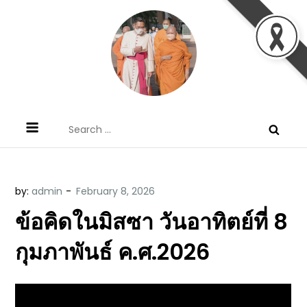
Skip
to
content
ข้อคิดบทเทศน์ประจำวัน โดย มงซินญอร์
ขอขอบคุณท่านที่เข้ามารับฟังพระวจนะพระเจ้า ขอพระเจ้า
Search
วิษณุ ธัญญอนันต์
ประทานพระพรแก่พวกท่านท้งหลายเทอญ
for:
by:
admin
ข้อคิดในมิสซา วันอาทิตย์ที่ 8
กุมภาพันธ์ ค.ศ.2026