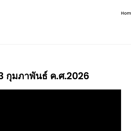
Hom
ำวัน โดย มงซินญอร์ วิษณุ ธัญญอน
วจนะพระเจ้า ขอพระเจ้าประทานพระพรแก่พวกท่านท้งหลายเทอญ
 3 กุมภาพันธ์ ค.ศ.2026