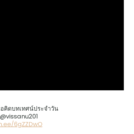
้อคิดบทเทศน์ประจำวัน
: @vissanu201
lin.ee/6gZZDwO