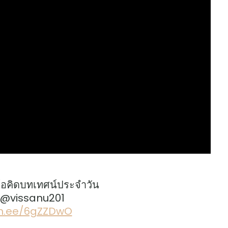
้อคิดบทเทศน์ประจำวัน
: @vissanu201
lin.ee/6gZZDwO