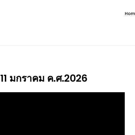
Hom
ำวัน โดย มงซินญอร์ วิษณุ ธัญญอน
วจนะพระเจ้า ขอพระเจ้าประทานพระพรแก่พวกท่านท้งหลายเทอญ
ี่ 11 มกราคม ค.ศ.2026