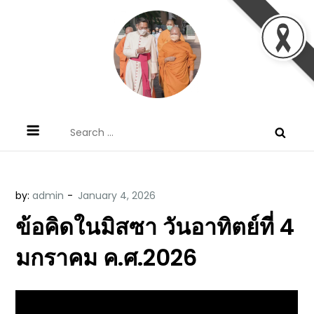
Skip
to
content
ข้อคิดบทเทศน์ประจำวัน โดย มงซินญอร์
ขอขอบคุณท่านที่เข้ามารับฟังพระวจนะพระเจ้า ขอพระเจ้า
Search
วิษณุ ธัญญอนันต์
ประทานพระพรแก่พวกท่านท้งหลายเทอญ
for:
by:
admin
ข้อคิดในมิสซา วันอาทิตย์ที่ 4
มกราคม ค.ศ.2026