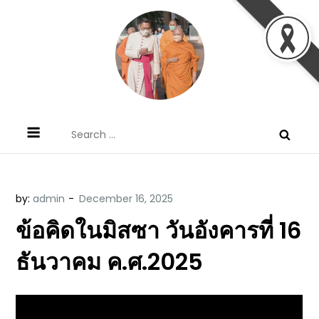
Skip
to
content
ข้อคิดบทเทศน์ประจำวัน โดย มงซินญอร์
ขอขอบคุณท่านที่เข้ามารับฟังพระวจนะพระเจ้า ขอพระเจ้า
Search
วิษณุ ธัญญอนันต์
ประทานพระพรแก่พวกท่านท้งหลายเทอญ
for:
by:
admin
ข้อคิดในมิสซา วันอังคารที่ 16
ธันวาคม ค.ศ.2025