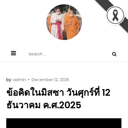
Skip
to
content
ข้อคิดบทเทศน์ประจำวัน โดย มงซินญอร์
ขอขอบคุณท่านที่เข้ามารับฟังพระวจนะพระเจ้า ขอพระเจ้า
Search
วิษณุ ธัญญอนันต์
ประทานพระพรแก่พวกท่านท้งหลายเทอญ
for:
by:
admin
ข้อคิดในมิสซา วันศุกร์ที่ 12
ธันวาคม ค.ศ.2025