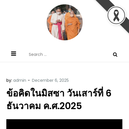
Skip
to
content
ข้อคิดบทเทศน์ประจำวัน โดย มงซินญอร์
ขอขอบคุณท่านที่เข้ามารับฟังพระวจนะพระเจ้า ขอพระเจ้า
Search
วิษณุ ธัญญอนันต์
ประทานพระพรแก่พวกท่านท้งหลายเทอญ
for:
by:
admin
ข้อคิดในมิสซา วันเสาร์ที่ 6
ธันวาคม ค.ศ.2025