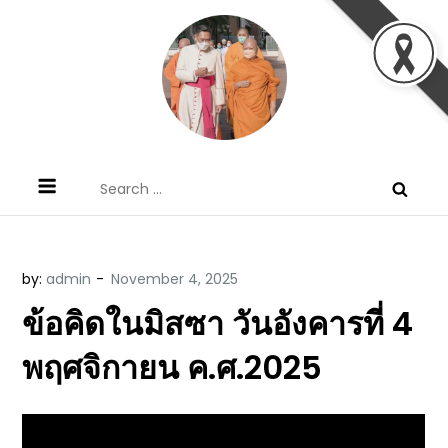
Skip
to
content
ข้อคิดบทเทศน์ประจำวัน โดย มงซินญอร์
ขอขอบคุณท่านที่เข้ามารับฟังพระวจนะพระเจ้า ขอพระเจ้า
Search
วิษณุ ธัญญอนันต์
ประทานพระพรแก่พวกท่านท้งหลายเทอญ
for:
by:
admin
ข้อคิดในมิสซา วันอังคารที่ 4
พฤศจิกายน ค.ศ.2025