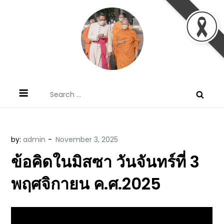
Skip
to
content
ข้อคิดบทเทศน์ประจำวัน โดย มงซินญอร์
ขอขอบคุณท่านที่เข้ามารับฟังพระวจนะพระเจ้า ขอพระเจ้า
Search
วิษณุ ธัญญอนันต์
ประทานพระพรแก่พวกท่านท้งหลายเทอญ
for:
by:
admin
ข้อคิดในมิสซา วันจันทร์ที่ 3
พฤศจิกายน ค.ศ.2025