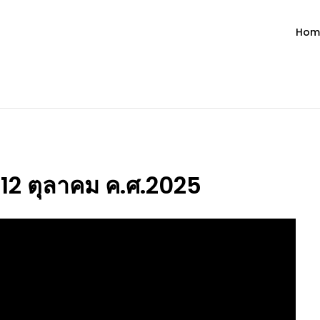
Hom
ำวัน โดย มงซินญอร์ วิษณุ ธัญญอน
วจนะพระเจ้า ขอพระเจ้าประทานพระพรแก่พวกท่านท้งหลายเทอญ
่ 12 ตุลาคม ค.ศ.2025