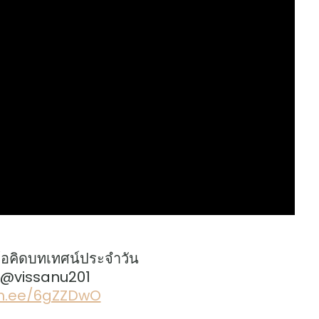
้อคิดบทเทศน์ประจำวัน
: @vissanu201
lin.ee/6gZZDwO