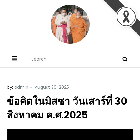
Skip
to
content
ข้อคิดบทเทศน์ประจำวัน โดย มงซินญอร์
ขอขอบคุณท่านที่เข้ามารับฟังพระวจนะพระเจ้า ขอพระเจ้า
Search
วิษณุ ธัญญอนันต์
ประทานพระพรแก่พวกท่านท้งหลายเทอญ
for:
by:
admin
ข้อคิดในมิสซา วันเสาร์ที่ 30
สิงหาคม ค.ศ.2025