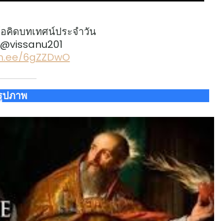
้อคิดบทเทศน์ประจำวัน
: @vissanu201
lin.ee/6gZZDwO
รูปภาพ