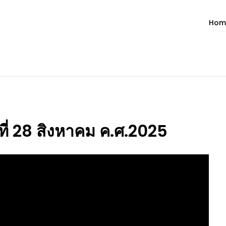
Hom
ำวัน โดย มงซินญอร์ วิษณุ ธัญญอน
วจนะพระเจ้า ขอพระเจ้าประทานพระพรแก่พวกท่านท้งหลายเทอญ
ที่ 28 สิงหาคม ค.ศ.2025