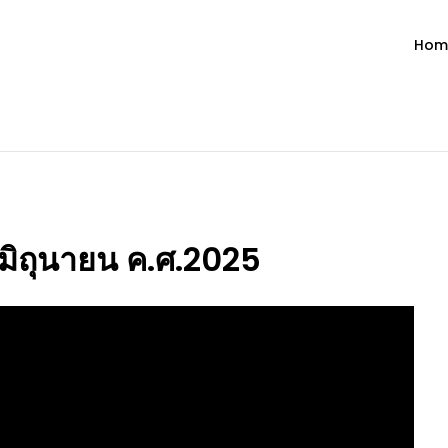
Hom
ำวัน โดย มงซินญอร์ วิษณุ ธัญญอน
วจนะพระเจ้า ขอพระเจ้าประทานพระพรแก่พวกท่านท้งหลายเทอญ
3 มิถุนายน ค.ศ.2025