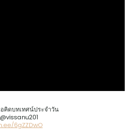
้อคิดบทเทศน์ประจำวัน
: @vissanu201
lin.ee/6gZZDwO