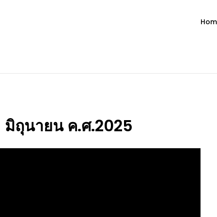
Hom
ำวัน โดย มงซินญอร์ วิษณุ ธัญญอน
วจนะพระเจ้า ขอพระเจ้าประทานพระพรแก่พวกท่านท้งหลายเทอญ
 9 มิถุนายน ค.ศ.2025