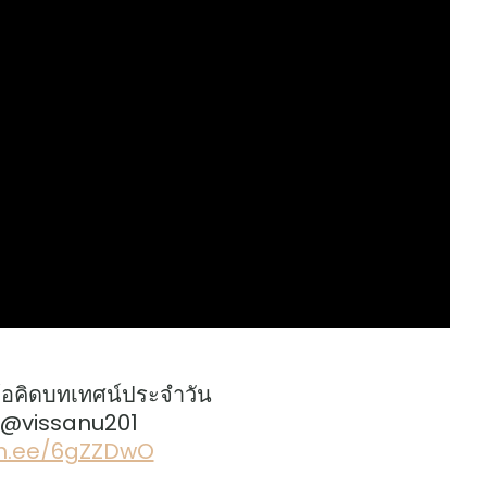
้อคิดบทเทศน์ประจำวัน
: @vissanu201
lin.ee/6gZZDwO