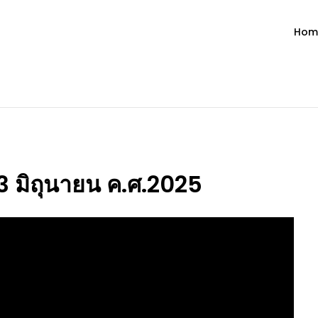
Hom
ำวัน โดย มงซินญอร์ วิษณุ ธัญญอน
วจนะพระเจ้า ขอพระเจ้าประทานพระพรแก่พวกท่านท้งหลายเทอญ
 3 มิถุนายน ค.ศ.2025