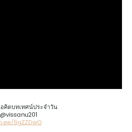
้อคิดบทเทศน์ประจำวัน
: @vissanu201
lin.ee/6gZZDwO